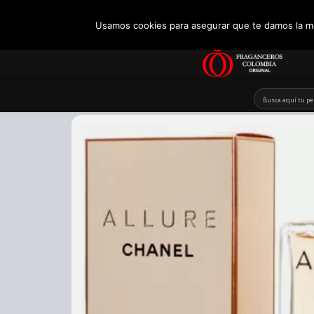
+57 321 5104488
Usamos cookies para asegurar que te damos la me
Skip
to
content