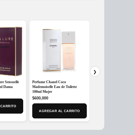
❯
re Sensuelle
Perfume Chanel Coco
Perfume Chanel N°5 Eau
ml Dama
Mademoiselle Eau de Toilette
Eau de Parfum 100ml Mu
100ml Mujer
Original
Cur
$
800,000
$
680,000
$
600,000
price
pri
was:
is:
 CARRITO
AGREGAR AL CAR
$800,000.
$68
AGREGAR AL CARRITO