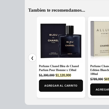
Tambien te recomendamos...
❮
Perfume Chanel Bleu de Chanel
Perfume Chane
Parfum Pour Homme x 150ml
Edition Blanc
100ml
Original
Current
$
1,300,000
$
1,120,000
Ori
price
price
$
789,990
$
69
pri
was:
is:
AGREGAR AL CARRITO
was
$1,300,000.
$1,120,000.
AGREGAR
$78