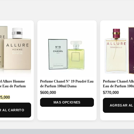
l Allure Homme
Perfume Chanel N° 19 Poudré Eau
Perfume Chanel Allu
he Eau de Parfum
de Parfum 100ml Dama
Eau de Parfum 100
$
600,000
$
770,000
ginal
Current
5,000
ce
price
MAS OPCIONES
AGREGAR AL
:
is:
 AL CARRITO
9,990.
$695,000.