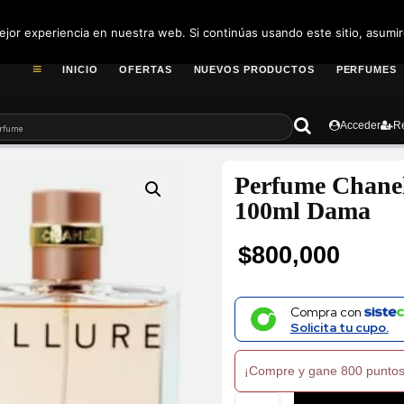
pedidos@fragance
jor experiencia en nuestra web. Si continúas usando este sitio, asumi
INICIO
OFERTAS
NUEVOS PRODUCTOS
PERFUMES
Acceder
Re
Perfume Chanel
100ml Dama
$
800,000
Compra con
Solicita tu cupo.
¡Compre y gane 800 puntos
Perfume