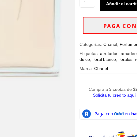
Añadir al carri
Chanel
Allure
Eau
de
PAGA CON
Parfum
100ml
Dama
Categorías:
Chanel
,
Perfumes
cantidad
Etiquetas:
afrutados
,
amader
dulce
,
floral blanco
,
florales
,
Marca:
Chanel
Compra a
3
cuotas de
$
Solicita tu crédito aquí