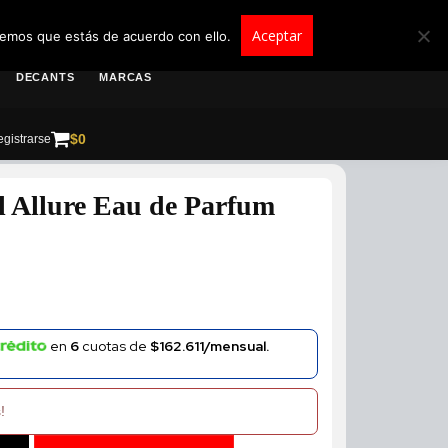
roscolombia.com.co
Aceptar
remos que estás de acuerdo con ello.
DECANTS
MARCAS
$
0
gistrarse
 Allure Eau de Parfum
en
6
cuotas de
$162.611/mensual.
!