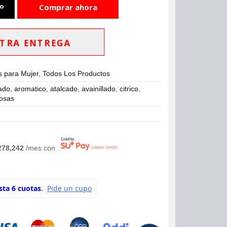
to
Comprar ahora
TRA ENTREGA
 para Mujer
,
Todos Los Productos
ado
,
aromatico
,
atalcado
,
avainillado
,
citrico
,
rosas
278,242
/mes con