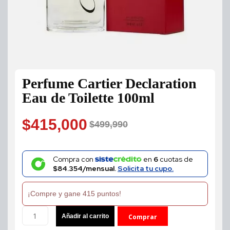
Perfume Cartier Declaration
Eau de Toilette 100ml
$
415,000
$
499,990
Original
Current
price
price
Compra con
en
6
cuotas de
$84.354/mensual.
Solicita tu cupo.
was:
is:
¡Compre y gane 415 puntos!
$499,990.
$415,000.
Perfume
Añadir al carrito
Comprar
Cartier
Declaration