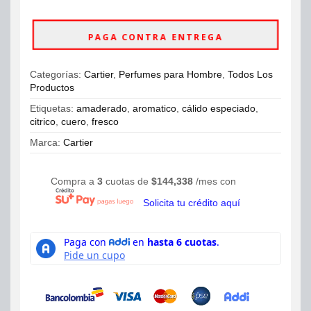
ahora
Eau
de
PAGA CONTRA ENTREGA
Toilette
100ml
cantidad
Categorías:
Cartier
,
Perfumes para Hombre
,
Todos Los
Productos
Etiquetas:
amaderado
,
aromatico
,
cálido especiado
,
citrico
,
cuero
,
fresco
Marca:
Cartier
Compra a
3
cuotas de
$
144,338
/mes con
Solicita tu crédito aquí