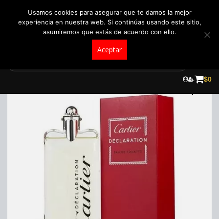
+57 321 5104488
pedidos@fraganceroscolombia.com.co
Usamos cookies para asegurar que te damos la mejor
experiencia en nuestra web. Si continúas usando este sitio,
asumiremos que estás de acuerdo con ello.
Aceptar
Skip
to
¡Oferta!
$
0
content