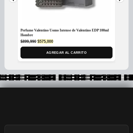
Perfume Valentino Uomo Intense de Valentino EDP 100ml
Perfume
Hombre
Hombr
Original
Current
$
899,990
$
575,000
$
150,
price
price
was:
is:
AGREGAR AL CARRITO
$899,990.
$575,000.