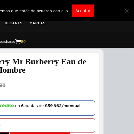
roscolombia.com.co
Aceptar
remos que estás de acuerdo con ello.
DECANTS
MARCAS
$
0
gistrarse
rry Mr Burberry Eau de
 Hombre
90
en
6
cuotas de
$59.963/mensual.
!