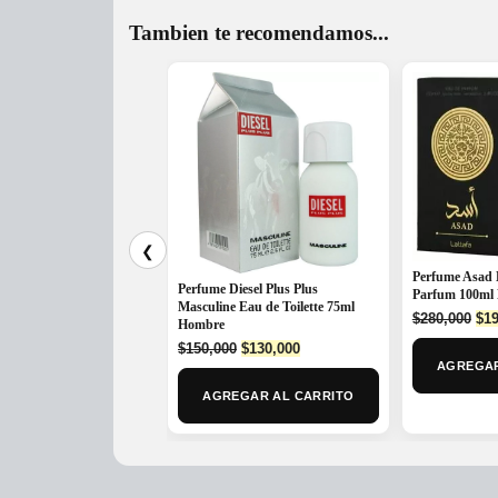
Tambien te recomendamos...
❮
Perfume Asad 
Perfume Diesel Plus Plus
Parfum 100ml
Masculine Eau de Toilette 75ml
Ori
$
280,000
$
19
Hombre
pri
Original
Current
$
150,000
$
130,000
was
price
price
AGREGAR
$28
was:
is:
AGREGAR AL CARRITO
$150,000.
$130,000.