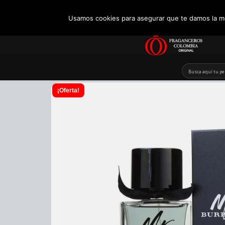
+57 321 5104488
Usamos cookies para asegurar que te damos la me
Skip
to
content
¡Oferta!