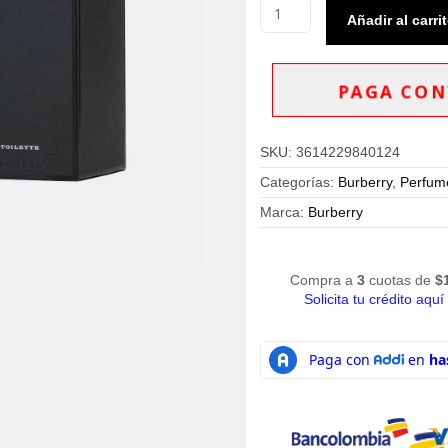
Perfume
Añadir al carri
Burberry
Mr
Burberry
Eau
PAGA CON
de
Toilette
100ml
SKU:
3614229840124
Hombre
cantidad
Categorías:
Burberry
,
Perfum
Marca:
Burberry
Compra a
3
cuotas de
$
Solicita tu crédito aquí