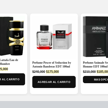
Lattafa Eau de
Perfume Power of Seduction by
Perfume Animale Se
 Hombre
Antonio Banderas EDT 100ml
Homme EDT 100ml
ginal
Current
5,000
Original
Current
Origina
$
240,000
$
175,000
$
210,000
$
185,00
ce
price
price
price
price
:
is:
 AL CARRITO
was:
is:
MAS OPC
was:
0,000.
$195,000.
AGREGAR AL CARRITO
$240,000.
$175,000.
$210,00