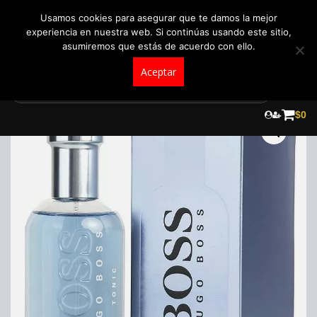
+57 321 5104488
pedidos@fraganceroscolombia.com.co
Usamos cookies para asegurar que te damos la mejor
experiencia en nuestra web. Si continúas usando este sitio,
asumiremos que estás de acuerdo con ello.
Aceptar
Skip
to
¡Oferta!
$
0
content