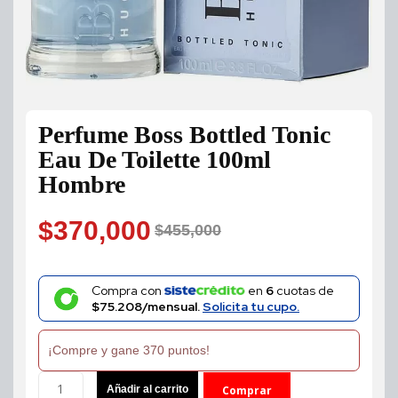
Perfume Boss Bottled Tonic
Eau De Toilette 100ml
Hombre
$
370,000
$
455,000
Original
Current
price
price
Compra con
en
6
cuotas de
$75.208/mensual.
Solicita tu cupo.
was:
is:
¡Compre y gane 370 puntos!
$455,000.
$370,000.
Perfume
Añadir al carrito
Comprar
Boss