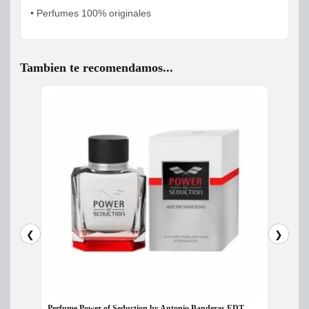
• Perfumes 100% originales
Tambien te recomendamos...
❮
❯
Perfume Power of Seduction by Antonio Banderas EDT
Perfum