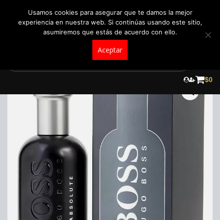
+57 321 5104488
pedidos@fraganceroscolombia.com.co
Usamos cookies para asegurar que te damos la mejor
experiencia en nuestra web. Si continúas usando este sitio,
asumiremos que estás de acuerdo con ello.
Aceptar
Skip
to
$
0
content