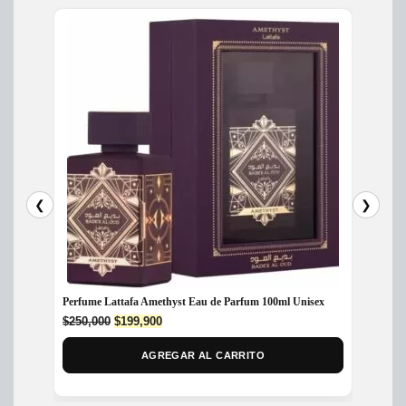
❮
❯
Perfume Lattafa Amethyst Eau de Parfum 100ml Unisex
Perfum
Original
Current
$
250,000
$
199,900
$
320,
price
price
was:
is:
AGREGAR AL CARRITO
$250,000.
$199,900.