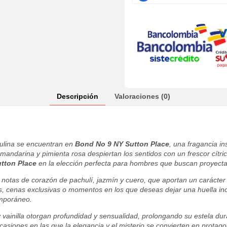
Descripción
Valoraciones (0)
culina se encuentran en
Bond No 9 NY Sutton Place
, una fragancia i
andarina y pimienta rosa despiertan los sentidos con un frescor cítri
tton Place
en la elección perfecta para hombres que buscan proyectar
 notas de corazón de pachulí, jazmín y cuero, que aportan un carácter a
s, cenas exclusivas o momentos en los que deseas dejar una huella ino
emporáneo.
 vainilla otorgan profundidad y sensualidad, prolongando su estela du
casiones en las que la elegancia y el misterio se convierten en protago