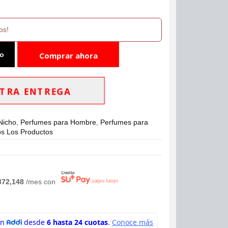
os!
to
Comprar ahora
TRA ENTREGA
Nicho
,
Perfumes para Hombre
,
Perfumes para
s Los Productos
372,148
/mes con