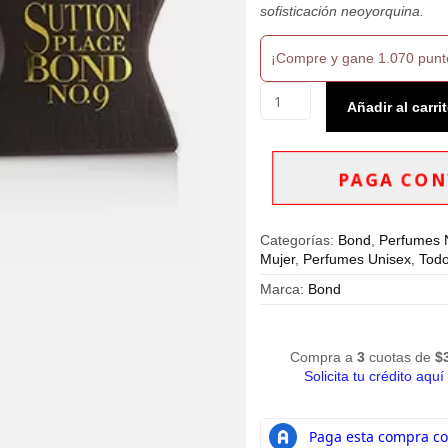
sofisticación neoyorquina.
¡Compre y gane 1.070 punt
Perfume
Añadir al carri
Bond
No
9
NY
PAGA CON
Sutton
Place
Eau
Categorías:
Bond
,
Perfumes 
de
Mujer
,
Perfumes Unisex
,
Todo
Parfum
100ml
Marca:
Bond
Unisex
cantidad
Compra a
3
cuotas de
$
Solicita tu crédito aquí