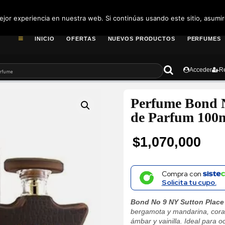
pedidos@fragance
jor experiencia en nuestra web. Si continúas usando este sitio, asumi
INICIO
OFERTAS
NUEVOS PRODUCTOS
PERFUMES
Acceder
Re
Perfume Bond N
de Parfum 100m
$
1,070,000
Compra con
Solicita tu cupo.
Bond No 9 NY Sutton Place
bergamota y mandarina, coraz
ámbar y vainilla. Ideal para o