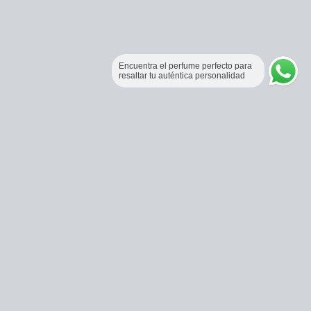
Encuentra el perfume perfecto para
resaltar tu auténtica personalidad
Perfumería Online Fraganceros Colombia
Correo:
pedidos@fraganceroscolombia.com.co
Celular:
+57 321 5104488
Horario de atención:
Lunes a viernes 9:00 AM a 6:00 PM.