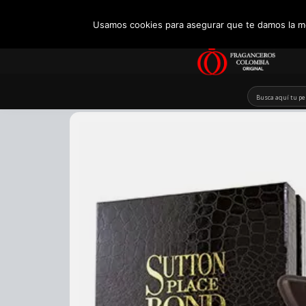
+57 321 5104488
Usamos cookies para asegurar que te damos la me
Skip
to
content