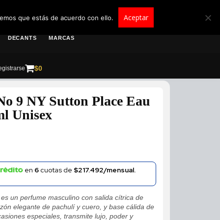
roscolombia.com.co
Aceptar
remos que estás de acuerdo con ello.
DECANTS
MARCAS
$
0
gistrarse
o 9 NY Sutton Place Eau
l Unisex
en
6
cuotas de
$217.492/mensual.
es un perfume masculino con salida cítrica de
ón elegante de pachulí y cuero, y base cálida de
casiones especiales, transmite lujo, poder y