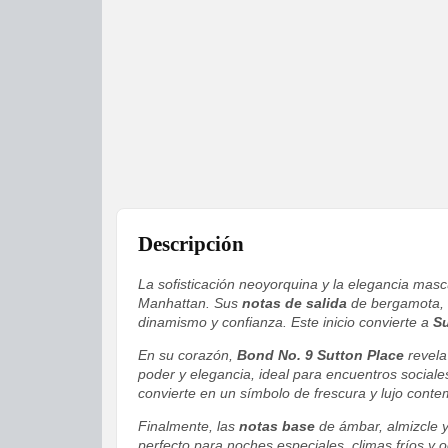
Descripción
La sofisticación neoyorquina y la elegancia mas
Manhattan. Sus
notas de salida
de bergamota, m
dinamismo y confianza. Este inicio convierte a
Su
En su corazón,
Bond No. 9 Sutton Place
revela
poder y elegancia, ideal para encuentros sociale
convierte en un símbolo de frescura y lujo cont
Finalmente, las
notas base
de ámbar, almizcle y
perfecto para noches especiales, climas fríos y o