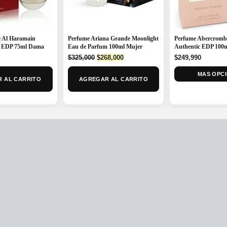
 Al Haramain
Perfume Ariana Grande Moonlight
Perfume Abercrombi
 EDP 75ml Dama
Eau de Parfum 100ml Mujer
Authentic EDP 100
Original
Current
$
325,000
$
268,000
$
249,990
price
price
was:
is:
MAS OPC
 AL CARRITO
AGREGAR AL CARRITO
$325,000.
$268,000.