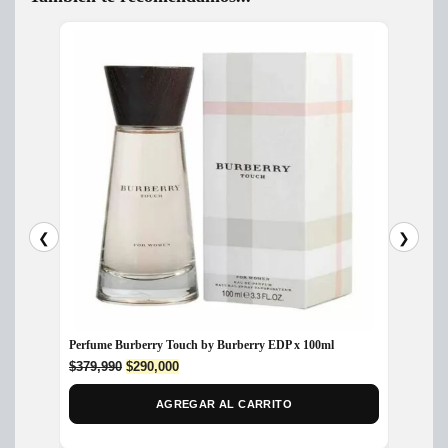
❮
❯
Perfum
Perfume Burberry Touch by Burberry EDP x 100ml
Original
Current
$
450,
$
379,990
$
290,000
price
price
was:
is:
AGREGAR AL CARRITO
$379,990.
$290,000.