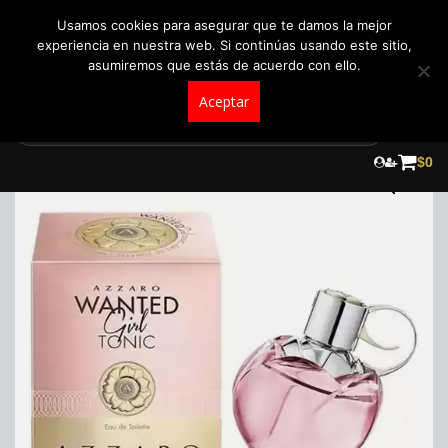
+57 321 5104488
pedidos@fraganceroscolombia.com.co
Usamos cookies para asegurar que te damos la mejor
experiencia en nuestra web. Si continúas usando este sitio,
asumiremos que estás de acuerdo con ello.
Aceptar
Skip
to
¡Oferta!
$
0
content