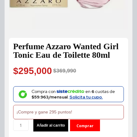
Perfume Azzaro Wanted Girl
Tonic Eau de Toilette 80ml
$
295,000
$
369,990
Original
Current
price
price
Compra con
en
6
cuotas de
$59.963/mensual.
Solicita tu cupo.
was:
is:
¡Compre y gane 295 puntos!
$369,990.
$295,000.
Perfume
Añadir al carrito
Comprar
Azzaro
Wanted