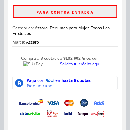
ahora
Girl
Tonic
PAGA CONTRA ENTREGA
Eau
de
Toilette
Categorías:
Azzaro
,
Perfumes para Mujer
,
Todos Los
80ml
Productos
cantidad
Marca:
Azzaro
Compra a
3
cuotas de
$
102,602
/mes con
Solicita tu crédito aquí