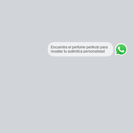
Encuentra el perfume perfecto para
resaltar tu auténtica personalidad
Perfumería Online Fraganceros Colombia
Correo:
pedidos@fraganceroscolombia.com.co
Celular:
+57 321 5104488