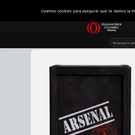
+57 321 5104488
Usamos cookies para asegurar que te damos la me
Skip
to
content