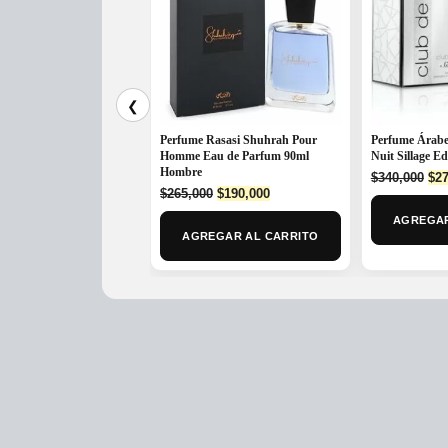
❮
Perfume Rasasi Shuhrah Pour
Perfume Árabe
Homme Eau de Parfum 90ml
Nuit Sillage E
Hombre
Ori
$
340,000
$
27
Original
Current
$
265,000
$
190,000
pri
price
price
was
AGREGAR
was:
is:
$34
AGREGAR AL CARRITO
$265,000.
$190,000.