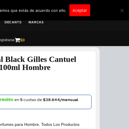
roscolombia.com.co
Aceptar
remos que estás de acuerdo con ello.
DECANTS
MARCAS
$
0
gistrarse
l Black Gilles Cantuel
e 100ml Hombre
en
5
cuotas de
$38.644/mensual.
erfumes para Hombre
,
Todos Los Productos