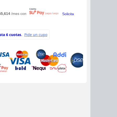
55,614
/mes con
Solicita