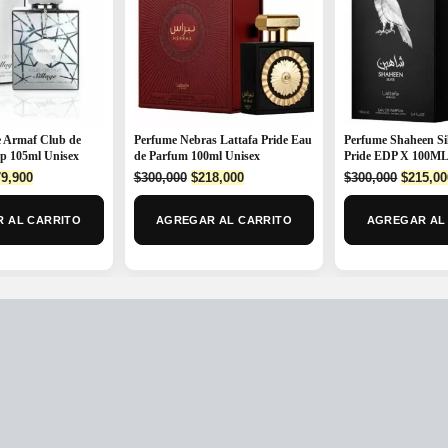
 Armaf Club de
Perfume Nebras Lattafa Pride Eau
Perfume Shaheen Sil
dp 105ml Unisex
de Parfum 100ml Unisex
Pride EDP X 100M
ginal
Current
Original
Current
Origina
9,900
$
300,000
$
218,000
$
300,000
$
215,00
ce
price
price
price
price
:
is:
was:
is:
was:
 AL CARRITO
AGREGAR AL CARRITO
AGREGAR AL
0,000.
$279,900.
$300,000.
$218,000.
$300,00