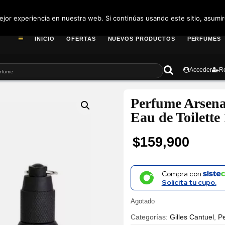
pedidos@fragance
jor experiencia en nuestra web. Si continúas usando este sitio, asumi
INICIO
OFERTAS
NUEVOS PRODUCTOS
PERFUMES
Acceder
Re
Perfume Arsena
Eau de Toilett
$
159,900
Compra con
Solicita tu cupo.
Agotado
Categorías:
Gilles Cantuel
,
P