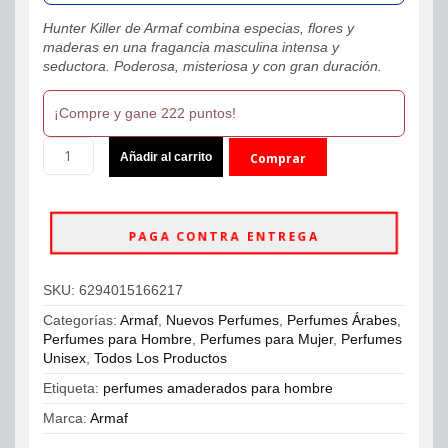
Hunter Killer de Armaf combina especias, flores y
maderas en una fragancia masculina intensa y
seductora. Poderosa, misteriosa y con gran duración.
¡Compre y gane 222 puntos!
Perfume
Añadir al carrito
Comprar
Armaf
Hunter
ahora
Killer
Eau
PAGA CONTRA ENTREGA
De
Parfum
100ml
SKU:
6294015166217
Hombre
cantidad
Categorías:
Armaf
,
Nuevos Perfumes
,
Perfumes Árabes
,
Perfumes para Hombre
,
Perfumes para Mujer
,
Perfumes
Unisex
,
Todos Los Productos
Etiqueta:
perfumes amaderados para hombre
Marca:
Armaf