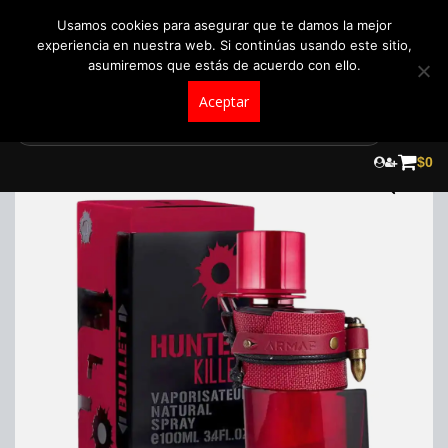
+57 321 5104488
pedidos@fraganceroscolombia.com.co
Usamos cookies para asegurar que te damos la mejor
experiencia en nuestra web. Si continúas usando este sitio,
asumiremos que estás de acuerdo con ello.
Aceptar
Skip
to
$
0
content