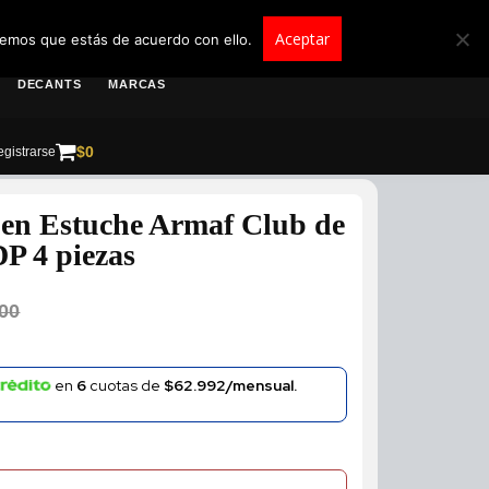
roscolombia.com.co
Aceptar
remos que estás de acuerdo con ello.
DECANTS
MARCAS
$
0
gistrarse
en Estuche Armaf Club de
P 4 piezas
00
en
6
cuotas de
$62.992/mensual.