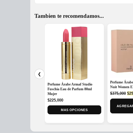
Tambien te recomendamos...
❮
Perfume Árabe
Perfume Árabe Armaf Studio
Nuit Women E
Fuschia Eau de Parfum 80ml
Ori
$
375,000
$
29
Mujer
pri
$
225,000
was
AGREGAR
$37
MAS OPCIONES