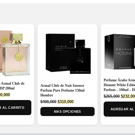
Perfume Árabe Arm
 Armaf Club de
Homme White Editi
Armaf Club de Nuit Intense
DP 200ml
Parfum – 100ml – 
Parfum Pure Perfume 150ml
ginal
Current
0,000
Hombre
Origina
$
265,000
$
232,00
ce
price
Original
Current
price
$
400,000
$
310,000
:
is:
price
price
was:
 AL CARRITO
AGREGAR AL
5,000.
$290,000.
MAS OPCIONES
was:
is:
$265,00
$400,000.
$310,000.