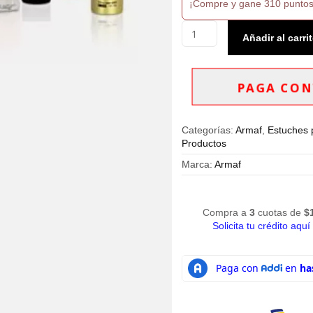
¡Compre y gane 310 puntos
Perfume
Añadir al carri
Árabe
en
Estuche
Armaf
PAGA CON
Club
de
Nuit
Categorías:
Armaf
,
Estuches 
Women
Productos
EDP
4
Marca:
Armaf
piezas
cantidad
Compra a
3
cuotas de
$
Solicita tu crédito aquí