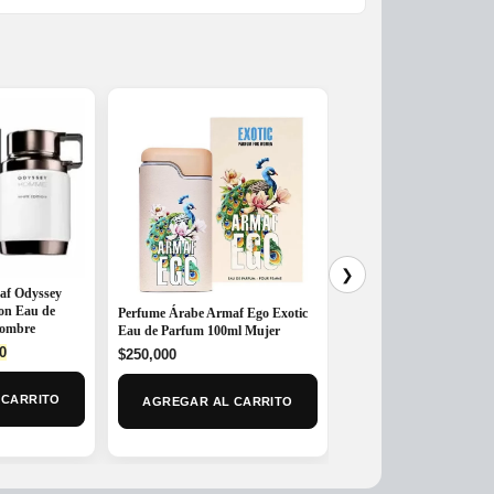
❯
af Odyssey
on Eau de
Perfume Árabe Armaf Ego Exotic
Perfume Árabe Armaf O
Hombre
Eau de Parfum 100ml Mujer
Intense Parfum – 100ml
l
Current
0
$
250,000
$
298,000
price
is:
MAS OPCIONE
 CARRITO
AGREGAR AL CARRITO
0.
$232,000.