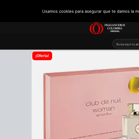
+57 321 5104488
Usamos cookies para asegurar que te damos la me
Skip
to
content
¡Oferta!