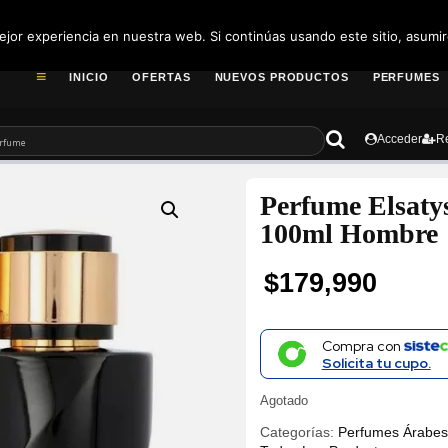
pedidos@fragance
jor experiencia en nuestra web. Si continúas usando este sitio, asumi
INICIO
OFERTAS
NUEVOS PRODUCTOS
PERFUMES
Acceder
Re
Perfume Elsat
100ml Hombre
$
179,990
Compra con
Solicita tu cupo.
Agotado
Categorías:
Perfumes Árabe