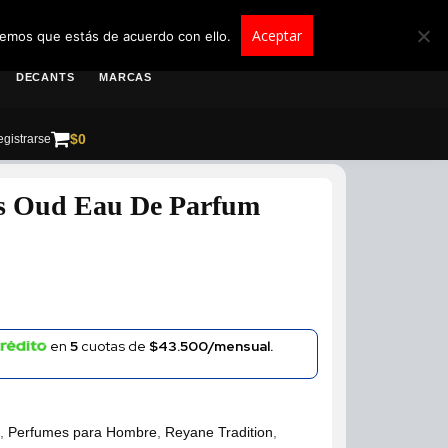
roscolombia.com.co
Aceptar
remos que estás de acuerdo con ello.
DECANTS
MARCAS
$
0
gistrarse
ys Oud Eau De Parfum
en
5
cuotas de
$43.500/mensual.
s
,
Perfumes para Hombre
,
Reyane Tradition
,