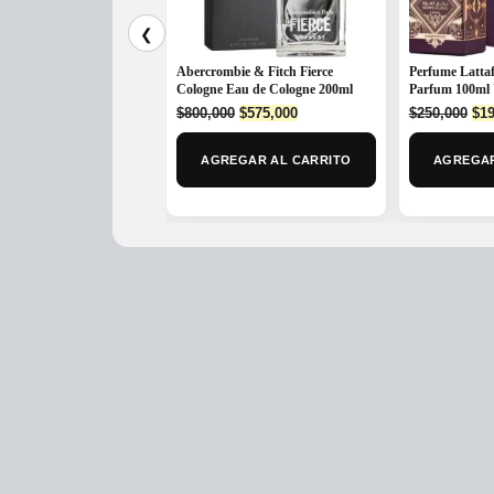
❮
Abercrombie & Fitch Fierce
Perfume Latta
Cologne Eau de Cologne 200ml
Parfum 100ml 
Original
Current
Ori
$
800,000
$
575,000
$
250,000
$
19
price
price
pri
was:
is:
was
AGREGAR AL CARRITO
AGREGAR
$800,000.
$575,000.
$25