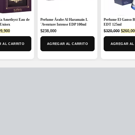
fa Amethyst Eau de
Perfume Árabe Al Haramain L
Perfume El Ganso 
Unisex
´Aventure Intense EDP 100ml
EDT 125ml
ginal
Current
Origina
9,900
$
238,000
$
320,000
$
260,00
ce
price
price
:
is:
was:
 AL CARRITO
AGREGAR AL CARRITO
AGREGAR AL
0,000.
$199,900.
$320,00