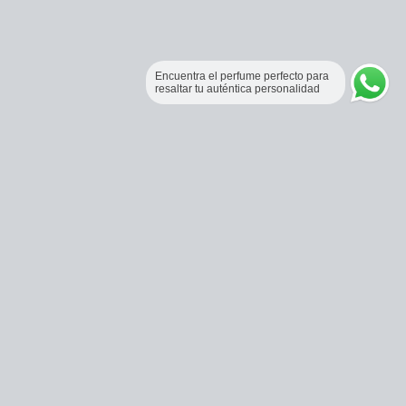
Encuentra el perfume perfecto para
resaltar tu auténtica personalidad
Perfumería Online Fraganceros Colombia
Correo:
pedidos@fraganceroscolombia.com.co
Celular:
+57 321 5104488
Horario de atención:
Lunes a viernes 9:00 AM a 6:00 PM.