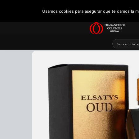
+57 321 5104488
Usamos cookies para asegurar que te damos la me
Skip
to
content