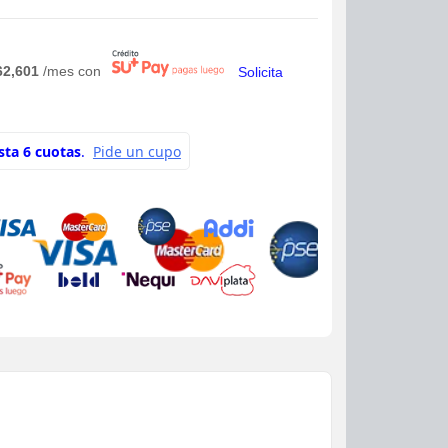
62,601
/mes con
Solicita