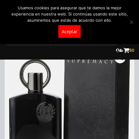
+57 321 5104488
pedidos@fraganceroscolombia.com.co
Usamos cookies para asegurar que te damos la mejor
experiencia en nuestra web. Si continúas usando este sitio,
asumiremos que estás de acuerdo con ello.
Aceptar
Skip
to
¡Oferta!
$
0
content