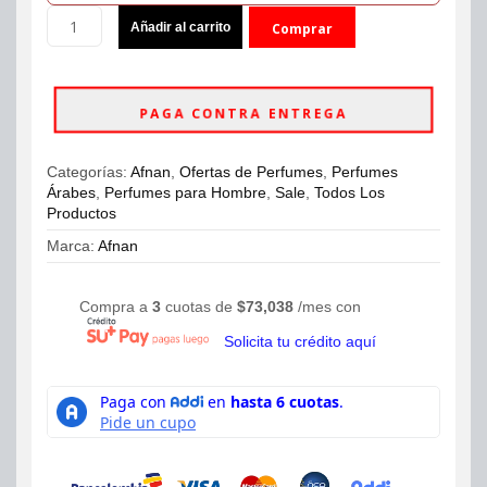
Perfume
Añadir al carrito
Comprar
Afnan
Supremacy
ahora
Noir
Pour
PAGA CONTRA ENTREGA
Homme
Eau
de
Categorías:
Afnan
,
Ofertas de Perfumes
,
Perfumes
Parfum
Árabes
,
Perfumes para Hombre
,
Sale
,
Todos Los
100ml
Productos
cantidad
Marca:
Afnan
Compra a
3
cuotas de
$
73,038
/mes con
Solicita tu crédito aquí