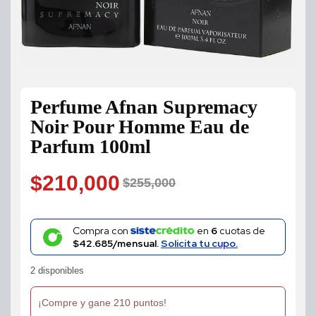
Perfume Afnan Supremacy
Noir Pour Homme Eau de
Parfum 100ml
$
210,000
$
255,000
Original
Current
price
price
Compra con
en
6
cuotas de
$42.685/mensual.
Solicita tu cupo.
was:
is:
2 disponibles
$255,000.
$210,000.
¡Compre y gane 210 puntos!