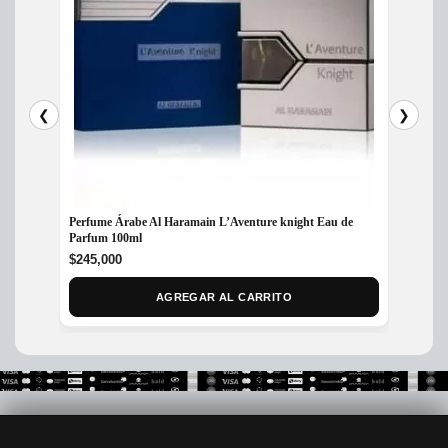
❮
❯
Perfume Árabe Al Haramain L’Aventure knight Eau de
Perfum
Parfum 100ml
Hombr
$
245,000
$
225,
AGREGAR AL CARRITO