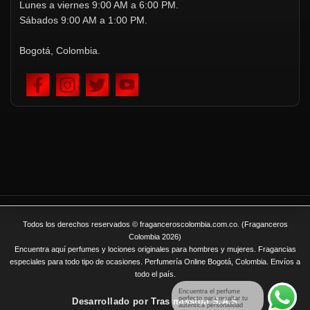
Lunes a viernes 9:00 AM a 6:00 PM.
Sábados 9:00 AM a 1:00 PM.
Bogotá, Colombia.
Todos los derechos reservados © fraganceroscolombia.com.co. (Fraganceros
Colombia 2026)
Encuentra aquí perfumes y lociones originales para hombres y mujeres. Fragancias
especiales para todo tipo de ocasiones. Perfumería Online Bogotá, Colombia. Envíos a
todo el país.
Encuentra el perfume
perfecto para resaltar tu
Desarrollado por
Tras mission S.A.S
auténtica personalidad