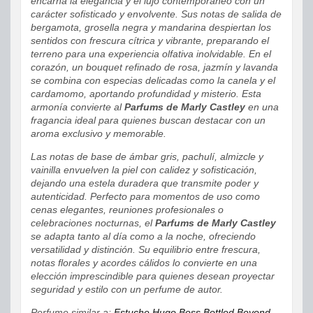
encarna la elegancia y el lujo contemporáneo con un
carácter sofisticado y envolvente. Sus notas de salida de
bergamota, grosella negra y mandarina despiertan los
sentidos con frescura cítrica y vibrante, preparando el
terreno para una experiencia olfativa inolvidable. En el
corazón, un bouquet refinado de rosa, jazmín y lavanda
se combina con especias delicadas como la canela y el
cardamomo, aportando profundidad y misterio. Esta
armonía convierte al
Parfums de Marly Castley
en una
fragancia ideal para quienes buscan destacar con un
aroma exclusivo y memorable.
Las notas de base de ámbar gris, pachulí, almizcle y
vainilla envuelven la piel con calidez y sofisticación,
dejando una estela duradera que transmite poder y
autenticidad. Perfecto para momentos de uso como
cenas elegantes, reuniones profesionales o
celebraciones nocturnas, el
Parfums de Marly Castley
se adapta tanto al día como a la noche, ofreciendo
versatilidad y distinción. Su equilibrio entre frescura,
notas florales y acordes cálidos lo convierte en una
elección imprescindible para quienes desean proyectar
seguridad y estilo con un perfume de autor.
Perfume similar a:
Estuche Hugo Boss Bottled Beyond