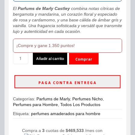
El
Parfums de Marly Castley
combina notas cítricas de
bergamota y mandarina, un corazón floral y especiado
de rosa y cardamomo, y una base cálida de ámbar gris y
vainilla. Una fragancia sofisticada y versátil que transmite
lujo y autenticidad en cada ocasión.
¡Compre y gane 1.350 puntos!
Parfums
Añadir al carrito
Comprar
de
Marly
ahora
Castley
Eau
PAGA CONTRA ENTREGA
De
Parfum
125ml
Categorías:
Parfums de Marly
,
Perfumes Nicho
,
Hombre
Perfumes para Hombre
,
Todos Los Productos
cantidad
Etiqueta:
perfumes amaderados para hombre
Compra a
3
cuotas de
$
469,533
/mes con