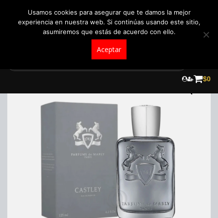
+57 321 5104488
pedidos@fraganceroscolombia.com.co
Usamos cookies para asegurar que te damos la mejor
experiencia en nuestra web. Si continúas usando este sitio,
asumiremos que estás de acuerdo con ello.
Aceptar
Skip
to
$
0
content