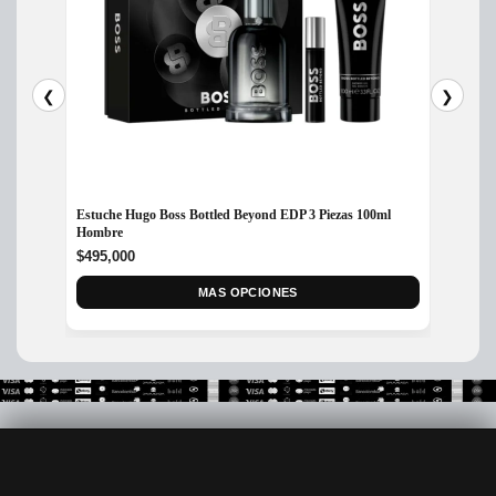
❮
❯
Estuche Hugo Boss Bottled Beyond EDP 3 Piezas 100ml
Perfum
Hombre
Hombr
$
495,000
$
485,
MAS OPCIONES