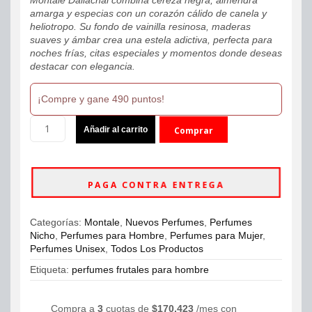
amarga y especias con un corazón cálido de canela y
heliotropo. Su fondo de vainilla resinosa, maderas
suaves y ámbar crea una estela adictiva, perfecta para
noches frías, citas especiales y momentos donde deseas
destacar con elegancia.
¡Compre y gane 490 puntos!
Montale
Añadir al carrito
Comprar
Dallachai
Eau
ahora
De
Parfum
PAGA CONTRA ENTREGA
100ml
Unisex
cantidad
Categorías:
Montale
,
Nuevos Perfumes
,
Perfumes
Nicho
,
Perfumes para Hombre
,
Perfumes para Mujer
,
Perfumes Unisex
,
Todos Los Productos
Etiqueta:
perfumes frutales para hombre
Compra a
3
cuotas de
$
170,423
/mes con