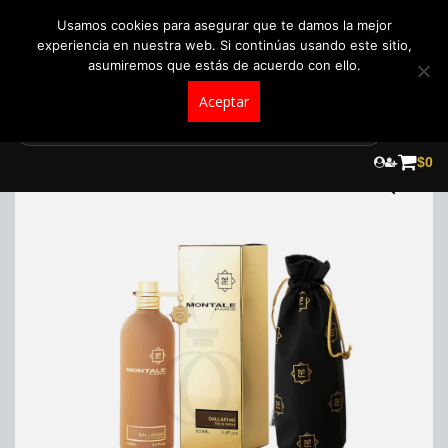
+57 321 5104488
pedidos@fraganceroscolombia.com.co
Usamos cookies para asegurar que te damos la mejor
experiencia en nuestra web. Si continúas usando este sitio,
asumiremos que estás de acuerdo con ello.
Aceptar
Skip
to
$
0
content