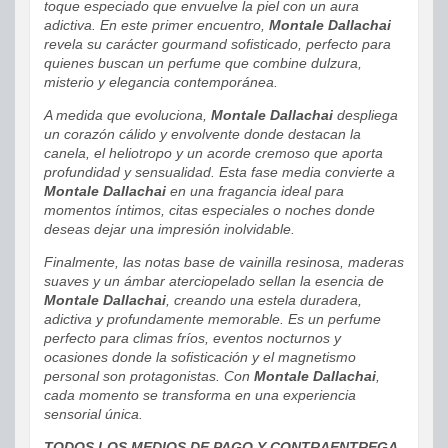
toque especiado que envuelve la piel con un aura
adictiva. En este primer encuentro,
Montale Dallachai
revela su carácter gourmand sofisticado, perfecto para
quienes buscan un perfume que combine dulzura,
misterio y elegancia contemporánea.
A medida que evoluciona,
Montale Dallachai
despliega
un corazón cálido y envolvente donde destacan la
canela, el heliotropo y un acorde cremoso que aporta
profundidad y sensualidad. Esta fase media convierte a
Montale Dallachai
en una fragancia ideal para
momentos íntimos, citas especiales o noches donde
deseas dejar una impresión inolvidable.
Finalmente, las notas base de vainilla resinosa, maderas
suaves y un ámbar aterciopelado sellan la esencia de
Montale Dallachai
, creando una estela duradera,
adictiva y profundamente memorable. Es un perfume
perfecto para climas fríos, eventos nocturnos y
ocasiones donde la sofisticación y el magnetismo
personal son protagonistas. Con
Montale Dallachai
,
cada momento se transforma en una experiencia
sensorial única.
TODOS LOS MEDIOS DE PAGO Y CONTRAENTREGA