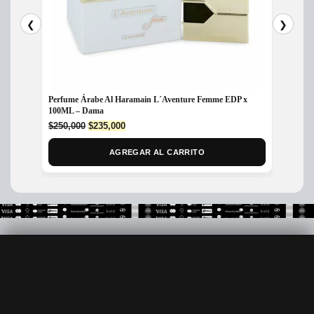
❮
❯
Perfume Árabe Al Haramain L´Aventure Femme EDP x
Perfum
100ML – Dama
$
399,
Original
Current
$
250,000
$
235,000
price
price
was:
is:
AGREGAR AL CARRITO
$250,000.
$235,000.