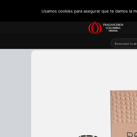
+57 321 5104488
Usamos cookies para asegurar que te damos la me
Skip
to
content