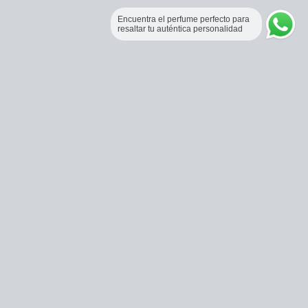
Encuentra el perfume perfecto para
resaltar tu auténtica personalidad
Perfumería Online Fraganceros Colombia
Correo:
pedidos@fraganceroscolombia.com.co
Celular:
+57 321 5104488
Horario de atención:
Lunes a viernes 9:00 AM a 6:00 PM.
Sábados 9:00 AM a 1:00 PM.
Bogotá, Colombia.