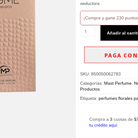
seductora.
¡Compre y gane 230 puntos
Mast
Añadir al carri
Perfume
Rome
Paradox
Eau
PAGA CON
De
Parfum
100ml
SKU:
850050062783
Mujer
cantidad
Categorías:
Mast Perfume
,
N
Productos
Etiqueta:
perfumes florales p
Compra a
3
cuotas de
$
tu crédito aquí