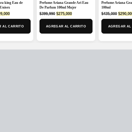
Perfume Ariana Grande Ari Eau
Perfume Ariana Gr
ra king Eau de
De Parfum 100ml Mujer
100ml
Unisex
Original
Current
Origina
ginal
Current
$
399,990
$
275,000
$
435,000
$
290,00
9,000
price
price
price
ce
price
was:
is:
was:
:
is:
AGREGAR AL CARRITO
AGREGAR AL
 AL CARRITO
$399,990.
$275,000.
$435,00
9,990.
$299,000.