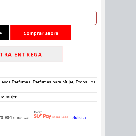
!
to
Comprar ahora
TRA ENTREGA
uevos Perfumes
,
Perfumes para Mujer
,
Todos Los
ara mujer
79,994
/mes con
Solicita