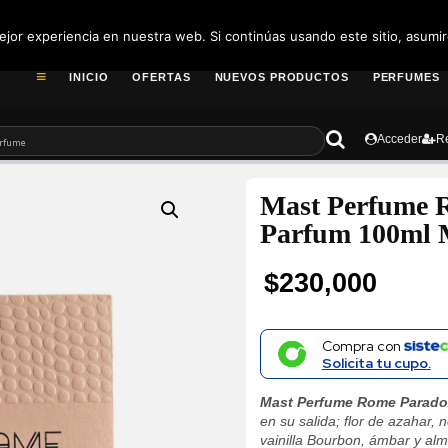
pedidos@fragance
jor experiencia en nuestra web. Si continúas usando este sitio, asumi
INICIO
OFERTAS
NUEVOS PRODUCTOS
PERFUMES
Acceder
Re
Mast Perfume 
Parfum 100ml 
$
230,000
Compra con
Solicita tu cupo.
Mast Perfume Rome Parad
en su salida; flor de azahar, 
vainilla Bourbon, ámbar y al