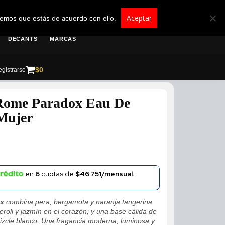
roscolombia.com.co
Aceptar
remos que estás de acuerdo con ello.
DECANTS
MARCAS
$
0
gistrarse
Rome Paradox Eau De
Mujer
en
6
cuotas de
$46.751/mensual.
ox
combina pera, bergamota y naranja tangerina
neroli y jazmín en el corazón; y una base cálida de
mizcle blanco. Una fragancia moderna, luminosa y