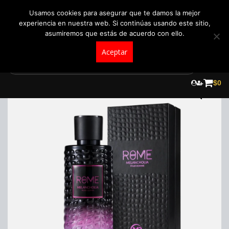
+57 321 5104488
pedidos@fraganceroscolombia.com.co
Usamos cookies para asegurar que te damos la mejor
experiencia en nuestra web. Si continúas usando este sitio,
asumiremos que estás de acuerdo con ello.
Aceptar
Skip
to
$
0
content