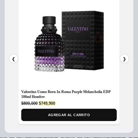
❮
❯
Valentino Uomo Born In Roma Purple Melancholia EDP
Perfum
100ml Hombre
$
1,299
Original
Current
$
800,000
$
749,900
price
price
was:
is:
AGREGAR AL CARRITO
$800,000.
$749,900.