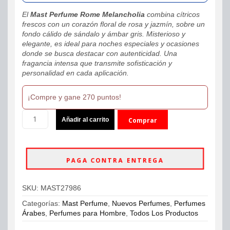
El
Mast Perfume Rome Melancholia
combina cítricos
frescos con un corazón floral de rosa y jazmín, sobre un
fondo cálido de sándalo y ámbar gris. Misterioso y
elegante, es ideal para noches especiales y ocasiones
donde se busca destacar con autenticidad. Una
fragancia intensa que transmite sofisticación y
personalidad en cada aplicación.
¡Compre y gane 270 puntos!
Mast
Añadir al carrito
Comprar
Perfume
Rome
ahora
Melancholia
EDP
PAGA CONTRA ENTREGA
-
Perfume
Original
SKU:
MAST27986
-
100ml
Categorías:
Mast Perfume
,
Nuevos Perfumes
,
Perfumes
Hombre
Árabes
,
Perfumes para Hombre
,
Todos Los Productos
cantidad