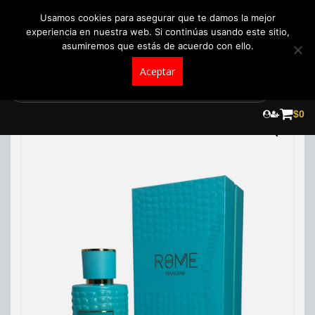
+57 321 5104488
pedidos@fraganceroscolombia.com.co
Usamos cookies para asegurar que te damos la mejor
experiencia en nuestra web. Si continúas usando este sitio,
asumiremos que estás de acuerdo con ello.
Aceptar
Skip
to
$
0
content