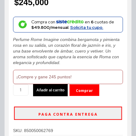
$
245,000
Compra con
en
6
cuotas de
$49.800/mensual.
Solicita tu cupo.
Perfume Rome Imagine combina bergamota y pimienta
rosa en su salida, un corazón floral de jazmín e iris, y
una base envolvente de ámbar, cuero y vetiver. Un
aroma sofisticado que captura la esencia de Roma con
elegancia y profundidad.
¡Compre y gane 245 puntos!
Mast
Añadir al carrito
Comprar
Perfume
Rome
ahora
Imagine
Eau
PAGA CONTRA ENTREGA
De
Parfum
100ml
SKU:
850050062769
Unisex