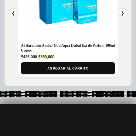
❮
❯
Al Haramain Amber Oud Aqua Dubai Ext de Parfum 100ml
Perfum
Unisex
$
415,
Original
Current
$
425,000
$
350,000
price
price
was:
is:
AGREGAR AL CARRITO
$425,000.
$350,000.