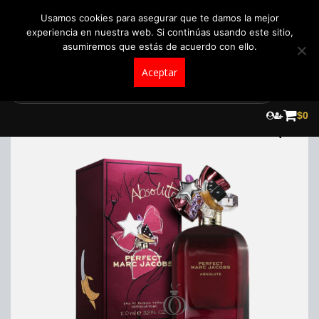
+57 321 5104488
pedidos@fraganceroscolombia.com.co
Usamos cookies para asegurar que te damos la mejor
experiencia en nuestra web. Si continúas usando este sitio,
asumiremos que estás de acuerdo con ello.
Aceptar
Skip
to
$
0
content