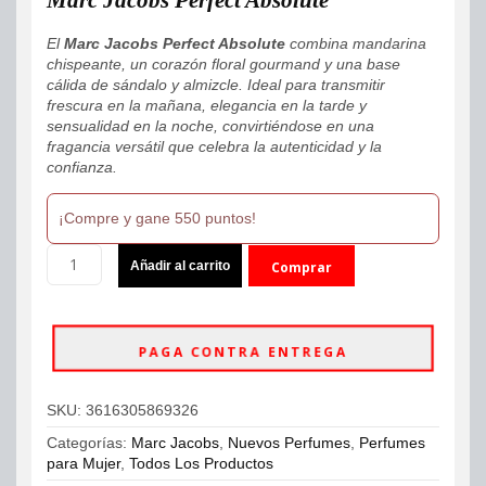
El
Marc Jacobs Perfect Absolute
combina mandarina
chispeante, un corazón floral gourmand y una base
cálida de sándalo y almizcle. Ideal para transmitir
frescura en la mañana, elegancia en la tarde y
sensualidad en la noche, convirtiéndose en una
fragancia versátil que celebra la autenticidad y la
confianza.
¡Compre y gane 550 puntos!
Marc
Añadir al carrito
Comprar
Jacobs
Perfect
ahora
Absolute
Eau
PAGA CONTRA ENTREGA
De
Parfum
100ml
SKU:
3616305869326
Mujer
cantidad
Categorías:
Marc Jacobs
,
Nuevos Perfumes
,
Perfumes
para Mujer
,
Todos Los Productos