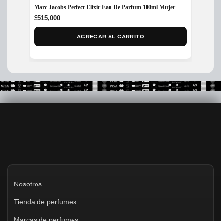
Marc Jacobs Perfect Elixir Eau De Parfum 100ml Mujer
Perfume
Eau de
$
515,000
$
218,
AGREGAR AL CARRITO
Nosotros
Tienda de perfumes
Marcas de perfumes