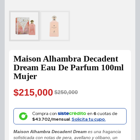
Maison Alhambra Decadent
Dream Eau De Parfum 100ml
Mujer
$
215,000
$
250,000
Original
Current
price
price
Compra con
en
6
cuotas de
$43.702/mensual.
Solicita tu cupo.
was:
is:
Maison Alhambra Decadent Dream
es una fragancia
$250,000.
$215,000.
sofisticada con notas de pera, avellano y olíbano, un