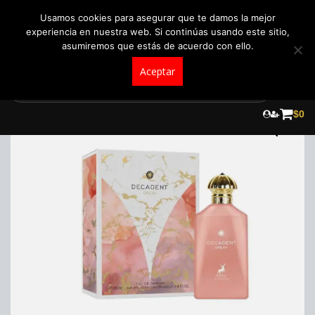
+57 321 5104488
pedidos@fraganceroscolombia.com.co
Usamos cookies para asegurar que te damos la mejor
experiencia en nuestra web. Si continúas usando este sitio,
asumiremos que estás de acuerdo con ello.
Aceptar
Skip
to
¡Oferta!
$
0
content