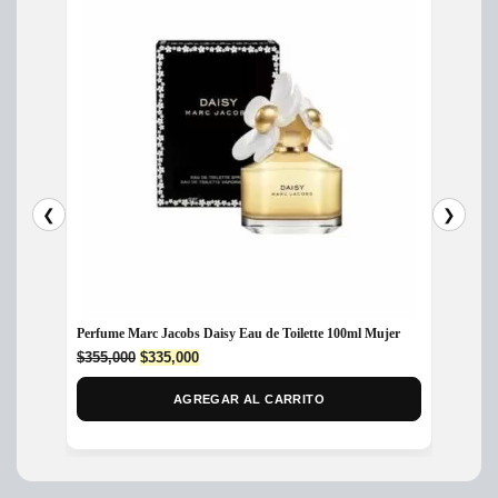
❮
❯
Perfume Marc Jacobs Daisy Eau de Toilette 100ml Mujer
Perfum
Original
Current
$
355,000
$
335,000
$
265,
price
price
was:
is:
AGREGAR AL CARRITO
$355,000.
$335,000.