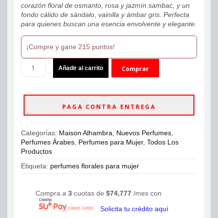
corazón floral de osmanto, rosa y jazmín sambac, y un
fondo cálido de sándalo, vainilla y ámbar gris. Perfecta
para quienes buscan una esencia envolvente y elegante.
¡Compre y gane 215 puntos!
Maison
Añadir al carrito
Comprar
Alhambra
Decadent
ahora
Dream
Eau
PAGA CONTRA ENTREGA
De
Parfum
100ml
Categorías:
Maison Alhambra
,
Nuevos Perfumes
,
Mujer
Perfumes Árabes
,
Perfumes para Mujer
,
Todos Los
cantidad
Productos
Etiqueta:
perfumes florales para mujer
Compra a
3
cuotas de
$
74,777
/mes con
Solicita tu crédito aquí