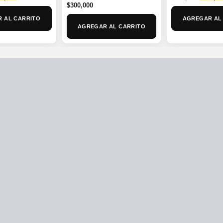
ce
price
$
300,000
price
:
is:
was:
 AL CARRITO
AGREGAR AL
0,000.
$279,900.
$350,00
AGREGAR AL CARRITO