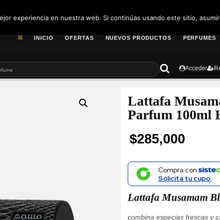
pedidos@fragance
jor experiencia en nuestra web. Si continúas usando este sitio, asumi
INICIO
OFERTAS
NUEVOS PRODUCTOS
PERFUMES
Acceder
Re
Lattafa Musam
Parfum 100ml
$
285,000
Compra con
Solicita tu cupo.
Lattafa Musamam Bl
combina especias frescas y cí