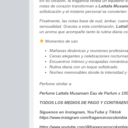
En su corazón, la fragancia revela un equilibri
notas de corazón transforman a
Lattafa Musam
sofisticación y el misterio personal se convierten
Finalmente, las notas base de oud, ámbar, cuero 
sensualidad. Gracias a esta combinación,
Latta
un aroma que acompañe tanto la rutina diaria c
Momentos de uso
Mañanas dinámicas y reuniones profesiona
Cenas elegantes y celebraciones nocturnas
Encuentros íntimos y escapadas romántica
Rutina diaria con un toque sofisticado.
Noches memorables donde la intensidad y e
Perfume similar a:
Perfume Lattafa Musamam Eau de Parfum x 10
TODOS LOS MEDIOS DE PAGO Y CONTRAEN
Síguenos en Instagram, YouTube y Tiktok
https://www.instagram.com/fraganceroscolombia
https://www.youtube.com/@fraganceroscolombia