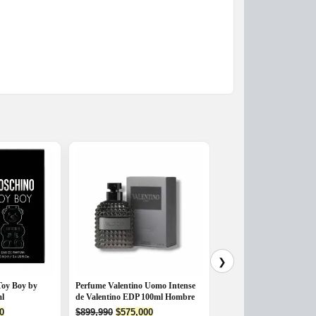
❯
Toy Boy by
Perfume Valentino Uomo Intense
Perfume Árabe Al Haram
ml
de Valentino EDP 100ml Hombre
´Aventure EDP 100ml H
l
Current
Original
Current
0
$
899,990
$
575,000
$
225,000