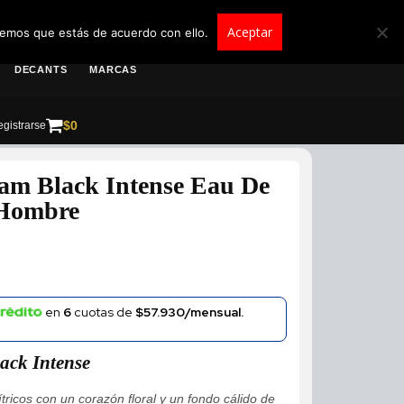
roscolombia.com.co
Aceptar
remos que estás de acuerdo con ello.
DECANTS
MARCAS
$
0
gistrarse
am Black Intense Eau De
 Hombre
en
6
cuotas de
$57.930/mensual.
ack Intense
tricos con un corazón floral y un fondo cálido de