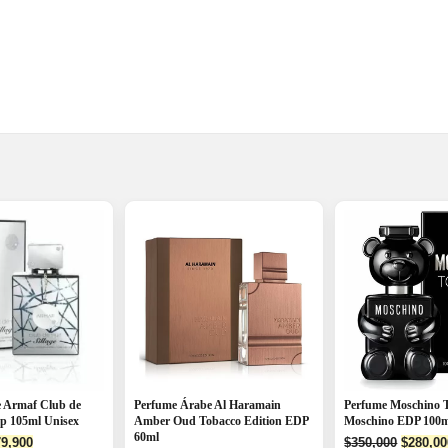
 Armaf Club de
Perfume Árabe Al Haramain
Perfume Moschino 
dp 105ml Unisex
Amber Oud Tobacco Edition EDP
Moschino EDP 100
60ml
ginal
Current
Origina
9,900
$
350,000
$
280,00