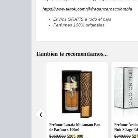
https://www.tiktok.com/@fraganceroscolombia
Envíos GRATIS a todo el país
Perfumes 100% originales
Tambien te recomendamos...
❮
Perfume Lattafa Musamam Eau
Perfume Árabe
de Parfum x 100ml
Nuit Sillage E
Original
Current
Ori
$
350,000
$
285,000
$
340,000
$
27