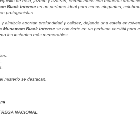
o exquisito de rosa, jazmín y azafrán, entrelazados con maderas aromá
am Black Intense
en un perfume ideal para cenas elegantes, celebra
 en protagonistas.
y almizcle aportan profundidad y calidez, dejando una estela envolvente
fa Musamam Black Intense
se convierte en un perfume versátil para e
omo los instantes más memorables.
les.
.
s.
l misterio se destacan.
0ml
TREGA NACIONAL