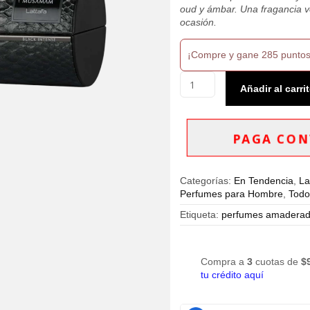
oud y ámbar. Una fragancia ve
ocasión.
¡Compre y gane 285 puntos
Lattafa
Añadir al carri
Musamam
Black
Intense
Eau
PAGA CON
De
Parfum
100ml
Categorías:
En Tendencia
,
La
Hombre
Perfumes para Hombre
,
Todo
cantidad
Etiqueta:
perfumes amaderad
Compra a
3
cuotas de
$
tu crédito aquí