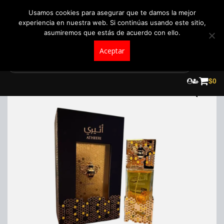
+57 321 5104488
pedidos@fraganceroscolombia.com.co
Usamos cookies para asegurar que te damos la mejor
experiencia en nuestra web. Si continúas usando este sitio,
asumiremos que estás de acuerdo con ello.
Aceptar
Skip
to
¡Oferta!
$
0
content