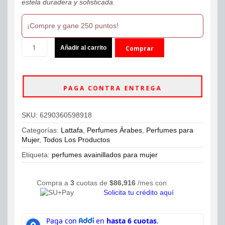
estela duradera y sofisticada.
¡Compre y gane 250 puntos!
Lattafa
Añadir al carrito
Comprar
Atheeri
Eau
ahora
De
Parfum
PAGA CONTRA ENTREGA
100ml
Unisex
cantidad
SKU:
6290360598918
Categorías:
Lattafa
,
Perfumes Árabes
,
Perfumes para
Mujer
,
Todos Los Productos
Etiqueta:
perfumes avainillados para mujer
Compra a
3
cuotas de
$
86,916
/mes con
Solicita tu crédito aquí