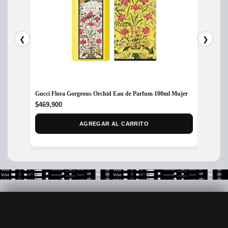
❮
❯
Gucci Flora Gorgeous Orchid Eau de Parfum 100ml Mujer
Perfum
$
469,900
$
435,
AGREGAR AL CARRITO