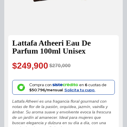
Lattafa Atheeri Eau De
Parfum 100ml Unisex
$
249,900
$
270,000
Original
Current
price
price
Compra con
en
6
cuotas de
$50.796/mensual.
Solicita tu cupo.
was:
is:
Lattafa Atheeri es una fragancia floral gourmand con
$270,000.
$249,900.
notas de flor de la pasión, orquídea, jazmín, vainilla y
ámbar. Su aroma suave y envolvente evoca la frescura
de un jardín al amanecer. Ideal para mujeres que
buscan elegancia y dulzura en su día a día, con una