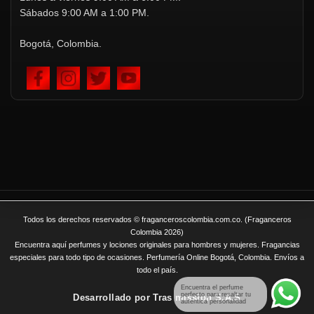
Sábados 9:00 AM a 1:00 PM.
Bogotá, Colombia.
Todos los derechos reservados © fraganceroscolombia.com.co. (Fraganceros
Colombia 2026)
Encuentra aquí perfumes y lociones originales para hombres y mujeres. Fragancias
especiales para todo tipo de ocasiones. Perfumería Online Bogotá, Colombia. Envíos a
todo el país.
Encuentra el perfume
perfecto para resaltar tu
Desarrollado por
Tras mission S.A.S
auténtica personalidad