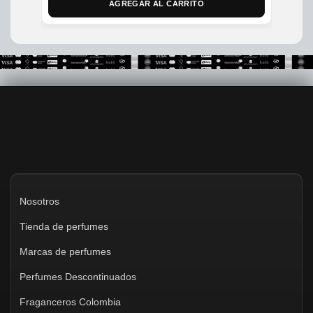
was:
is:
AGREGAR AL CARRITO
$950,000.
$800,000.
Nosotros
Tienda de perfumes
Marcas de perfumes
Perfumes Descontinuados
Fraganceros Colombia