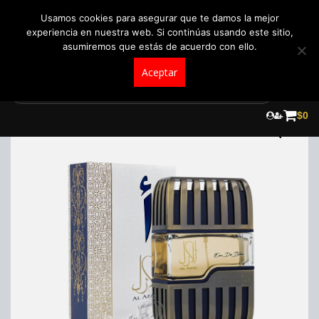
+57 321 5104488
pedidos@fraganceroscolombia.com.co
Usamos cookies para asegurar que te damos la mejor
experiencia en nuestra web. Si continúas usando este sitio,
asumiremos que estás de acuerdo con ello.
Aceptar
Skip
to
$
0
content