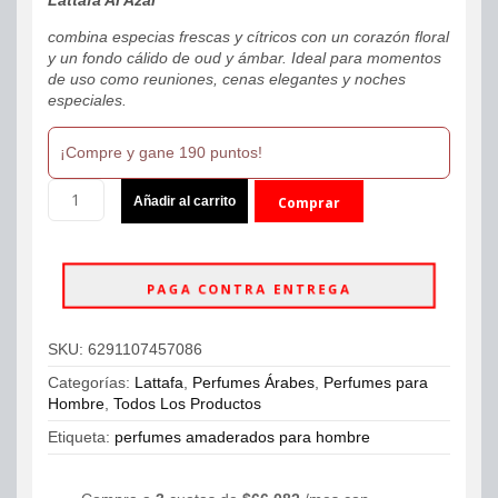
combina especias frescas y cítricos con un corazón floral
y un fondo cálido de oud y ámbar. Ideal para momentos
de uso como reuniones, cenas elegantes y noches
especiales.
¡Compre y gane 190 puntos!
Lattafa
Añadir al carrito
Comprar
Al
Azal
ahora
Eau
De
PAGA CONTRA ENTREGA
Parfum
100ml
Hombre
SKU:
6291107457086
cantidad
Categorías:
Lattafa
,
Perfumes Árabes
,
Perfumes para
Hombre
,
Todos Los Productos
Etiqueta:
perfumes amaderados para hombre