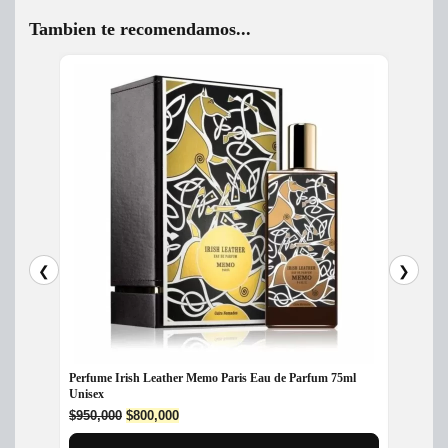
Tambien te recomendamos...
❮
❯
Perfum
Perfume Irish Leather Memo Paris Eau de Parfum 75ml
$
280,
Unisex
Original
Current
$
950,000
$
800,000
price
price