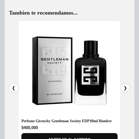
Tambien te recomendamos...
❮
❯
Perfume Givenchy Gentleman Society EDP 60ml Hombre
Perfume
Hombr
$
400,000
$
150,