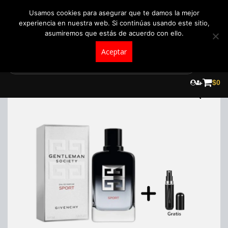
+57 321 5104488
pedidos@fraganceroscolombia.com.co
Usamos cookies para asegurar que te damos la mejor
experiencia en nuestra web. Si continúas usando este sitio,
asumiremos que estás de acuerdo con ello.
Aceptar
Skip
to
¡Oferta!
$
0
content