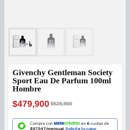
Givenchy Gentleman Society
Sport Eau De Parfum 100ml
Hombre
$
479,900
$
529,900
Original
Current
price
price
Compra con
en
6
cuotas de
$97.547/mensual.
Solicita tu cupo.