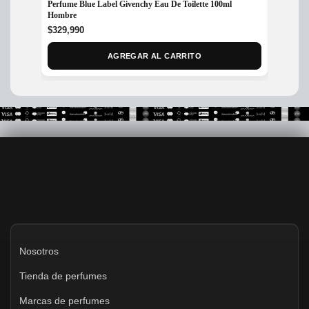
Perfume Blue Label Givenchy Eau De Toilette 100ml
Perfum
Hombre
Hombr
$
329,990
$
299,
AGREGAR AL CARRITO
Nosotros
Tienda de perfumes
Marcas de perfumes