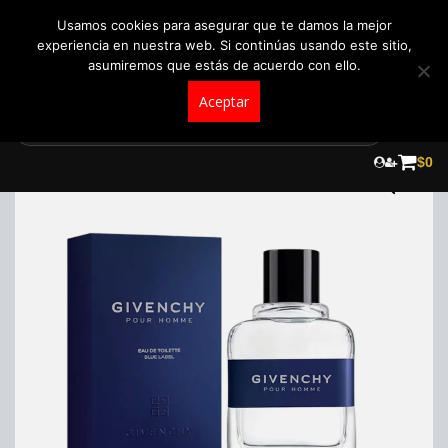
+57 321 5104488
pedidos@fraganceroscolombia.com.co
Usamos cookies para asegurar que te damos la mejor
experiencia en nuestra web. Si continúas usando este sitio,
asumiremos que estás de acuerdo con ello.
Aceptar
Skip
to
$
0
content