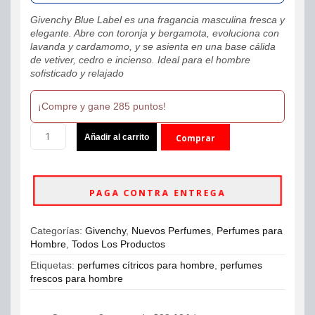
Givenchy Blue Label es una fragancia masculina fresca y
elegante. Abre con toronja y bergamota, evoluciona con
lavanda y cardamomo, y se asienta en una base cálida
de vetiver, cedro e incienso. Ideal para el hombre
sofisticado y relajado
¡Compre y gane 285 puntos!
Givenchy
Añadir al carrito
Comprar
Blue
Label
ahora
EDT
Nueva
PAGA CONTRA ENTREGA
Presentación
100ml
Hombre
Categorías:
Givenchy
,
Nuevos Perfumes
,
Perfumes para
cantidad
Hombre
,
Todos Los Productos
Etiquetas:
perfumes cítricos para hombre
,
perfumes
frescos para hombre