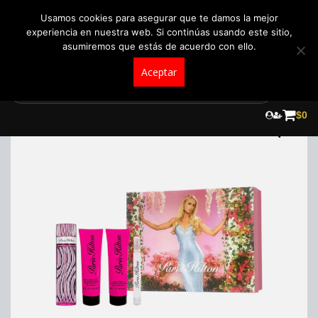
+57 321 5104488
pedidos@fraganceroscolombia.com.co
Usamos cookies para asegurar que te damos la mejor
experiencia en nuestra web. Si continúas usando este sitio,
asumiremos que estás de acuerdo con ello.
Aceptar
Skip
to
$
0
content