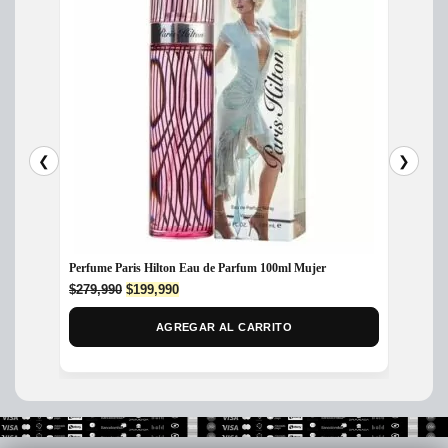
❮
❯
Perfume Paris Hilton Eau de Parfum 100ml Mujer
Perfum
80ml
Original
Current
$
279,990
$
199,990
price
price
$
165,
was:
is:
AGREGAR AL CARRITO
$279,990.
$199,990.