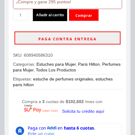
¡Compre y gane 295 puntos!
Estuche
Añadir al carrito
Comprar
Paris
Hilton
ahora
Eau
De
PAGA CONTRA ENTREGA
Parfum
4
Piezas
SKU:
608940586310
100ml
Mujer
Categorías:
Estuches para Mujer
,
Paris Hilton
,
Perfumes
cantidad
para Mujer
,
Todos Los Productos
Etiquetas:
estuche de perfumes originales
,
estuches
paris hilton
Compra a
3
cuotas de
$
102,602
/mes con
Solicita tu crédito aquí