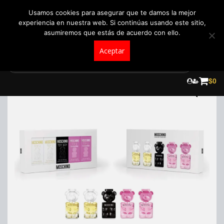
+57 321 5104488
pedidos@fraganceroscolombia.com.co
Usamos cookies para asegurar que te damos la mejor
experiencia en nuestra web. Si continúas usando este sitio,
asumiremos que estás de acuerdo con ello.
Aceptar
Skip
to
$
0
content