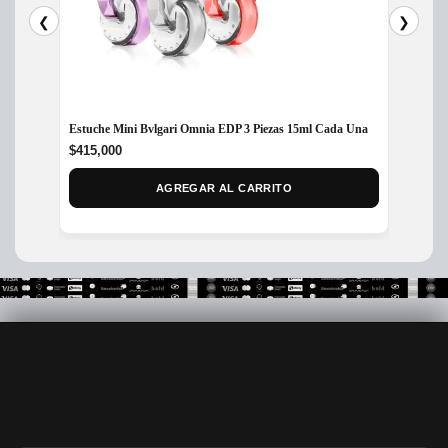
❮
❯
Estuche Mini Bvlgari Omnia EDP 3 Piezas 15ml Cada Una
Perfume
Hombr
$
415,000
$
375,
AGREGAR AL CARRITO