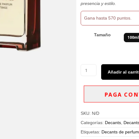
$570,000
presencia y estilo.
Gana hasta 570 puntos.
Tamaño
100m
Decants
Añadir al carri
Terre
D
´Hermes
Eau
PAGA CON
De
Parfum
Intense
SKU:
N/D
Hombre
cantidad
Categorías:
Decants
,
Decant
Etiquetas:
Decants de perfume