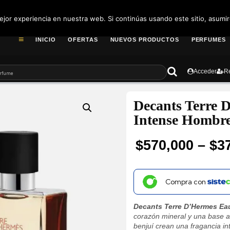
pedidos@fragance
jor experiencia en nuestra web. Si continúas usando este sitio, asumi
INICIO
OFERTAS
NUEVOS PRODUCTOS
PERFUMES
Acceder
Re
Decants Terre
Intense Hombr
$
570,000
–
$
3
Price
range:
Compra con
$37,300
Decants Terre D’Hermes Ea
through
corazón mineral y una base a
benjuí crean una fragancia in