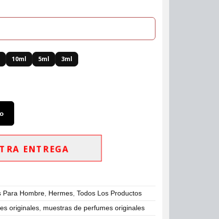
l
10ml
5ml
3ml
to
TRA ENTREGA
s Para Hombre
,
Hermes
,
Todos Los Productos
s originales
,
muestras de perfumes originales