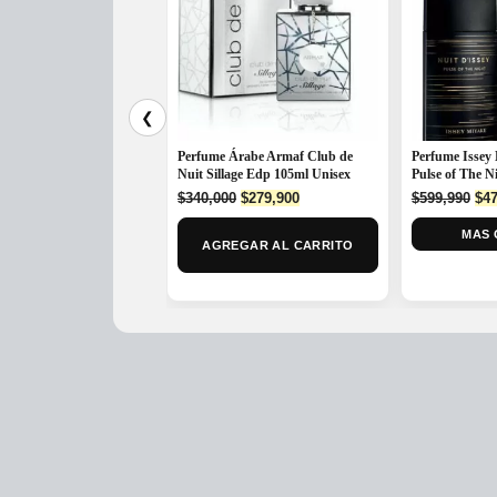
❮
Perfume Árabe Armaf Club de
Perfume Issey 
Nuit Sillage Edp 105ml Unisex
Pulse of The N
Original
Current
Ori
$
340,000
$
279,900
$
599,990
$
47
price
price
pri
was:
is:
MAS 
was
AGREGAR AL CARRITO
$340,000.
$279,900.
$59