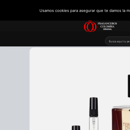
+57 321 5104488
Usamos cookies para asegurar que te damos la me
Skip
to
content