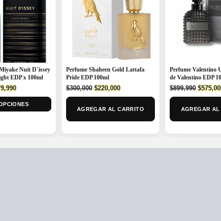
Miyake Nuit D´issey
Perfume Shaheen Gold Lattafa
Perfume Valentino 
ight EDP x 100ml
Pride EDP 100ml
de Valentino EDP 
ginal
Current
Original
Current
Origina
9,990
$
300,000
$
220,000
$
899,990
$
575,00
ce
price
price
price
price
OPCIONES
:
is:
was:
is:
was:
AGREGAR AL CARRITO
AGREGAR AL
9,990.
$479,990.
$300,000.
$220,000.
$899,99