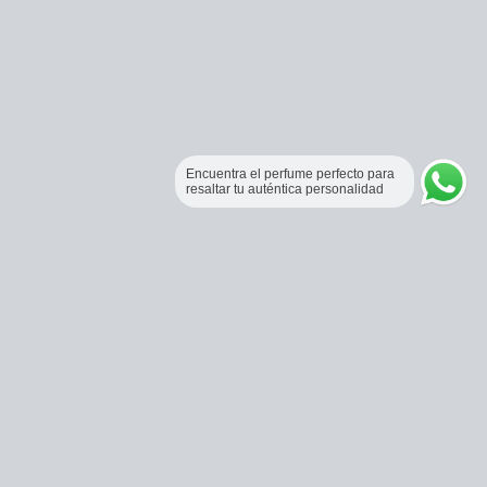
Encuentra el perfume perfecto para
resaltar tu auténtica personalidad
Perfumería Online Fraganceros Colombia
Correo:
pedidos@fraganceroscolombia.com.co
Celular:
+57 321 5104488