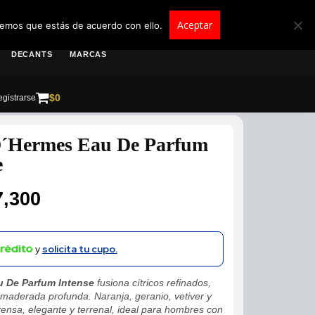
roscolombia.com.co
Aceptar
remos que estás de acuerdo con ello.
DECANTS
MARCAS
$
0
gistrarse
 D´Hermes Eau De Parfum
e
7,300
y
solicita tu cupo.
u De Parfum Intense
fusiona cítricos refinados,
maderada profunda. Naranja, geranio, vetiver y
tensa, elegante y terrenal, ideal para hombres con