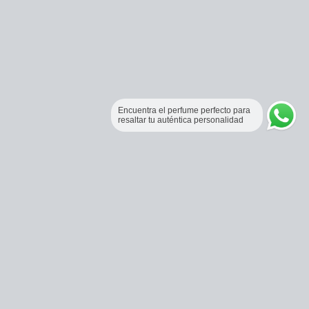
Encuentra el perfume perfecto para
resaltar tu auténtica personalidad
Perfumería Online Fraganceros Colombia
Correo:
pedidos@fraganceroscolombia.com.co
Celular:
+57 321 5104488