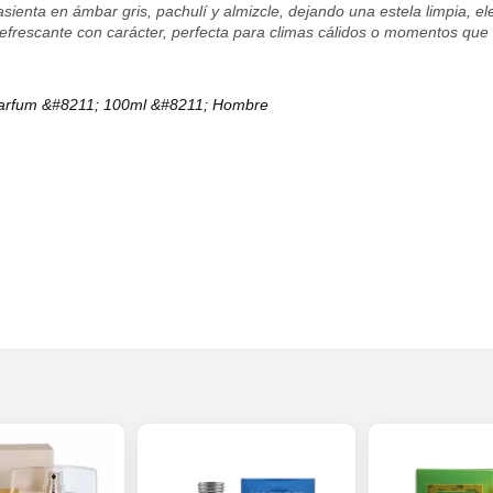
asienta en ámbar gris, pachulí y almizcle, dejando una estela limpia, e
frescante con carácter, perfecta para climas cálidos o momentos que e
arfum &#8211; 100ml &#8211; Hombre