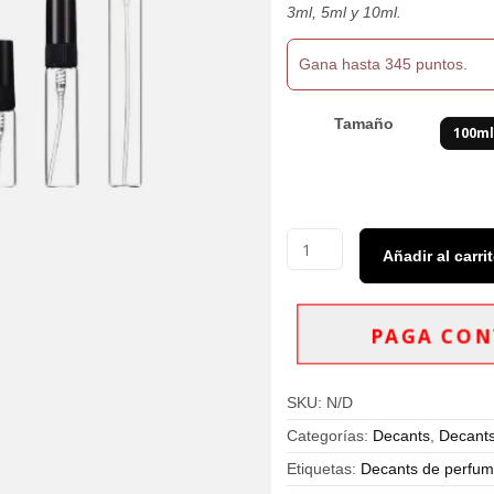
$345,000
3ml, 5ml y 10ml.
Gana hasta 345 puntos.
Tamaño
100m
Decants
Añadir al carri
Rasasi
Hawas
Ice
Eau
PAGA CON
De
Parfum
Hombre
SKU:
N/D
cantidad
Categorías:
Decants
,
Decant
Etiquetas:
Decants de perfume