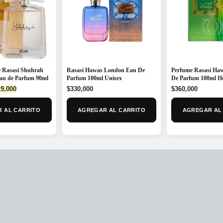
 Rasasi Shuhrah
Rasasi Hawas London Eau De
Perfume Rasasi Ha
au de Parfum 90ml
Parfum 100ml Unisex
De Parfum 100ml 
ginal
Current
9,000
$
330,000
$
360,000
ce
price
:
is:
 AL CARRITO
AGREGAR AL CARRITO
AGREGAR AL
0,000.
$219,000.