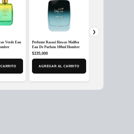
❯
was Verde Eau
Perfume Rasasi Hawas Malibu
Hawas Viper Rasasi Eau
Hombre
Eau De Parfum 100ml Hombre
Parfum 100ml Hombre
$
335,000
$
332,000
 CARRITO
AGREGAR AL CARRITO
AGREGAR AL CAR