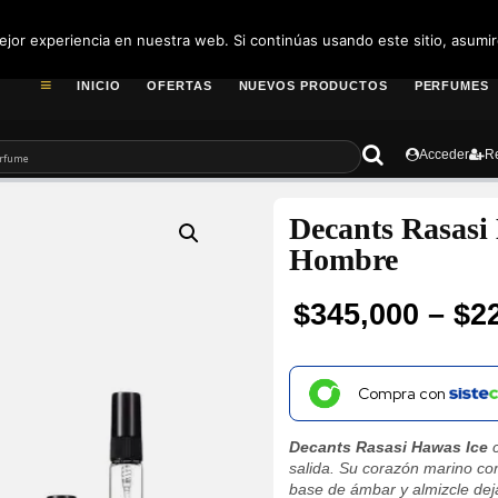
pedidos@fragance
jor experiencia en nuestra web. Si continúas usando este sitio, asumi
INICIO
OFERTAS
NUEVOS PRODUCTOS
PERFUMES
Acceder
Re
Decants Rasasi
Hombre
$
345,000
–
$
2
Price
range:
Compra con
$22,300
Decants Rasasi Hawas Ice
c
through
salida. Su corazón marino con
base de ámbar y almizcle deja