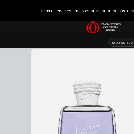
+57 321 5104488
Usamos cookies para asegurar que te damos la me
Skip
to
content