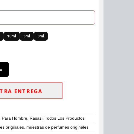
l
10ml
5ml
3ml
to
TRA ENTREGA
s Para Hombre
,
Rasasi
,
Todos Los Productos
s originales
,
muestras de perfumes originales