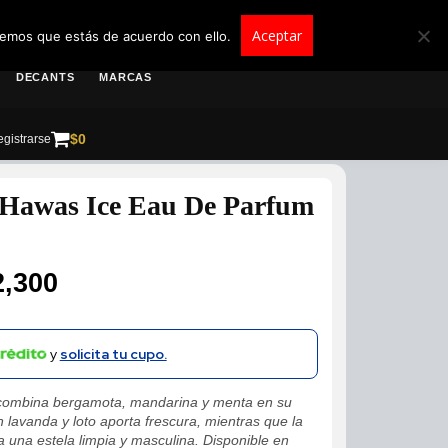
roscolombia.com.co
Aceptar
remos que estás de acuerdo con ello.
DECANTS
MARCAS
$
0
gistrarse
 Hawas Ice Eau De Parfum
2,300
y
solicita tu cupo.
ombina bergamota, mandarina y menta en su
 lavanda y loto aporta frescura, mientras que la
 una estela limpia y masculina. Disponible en