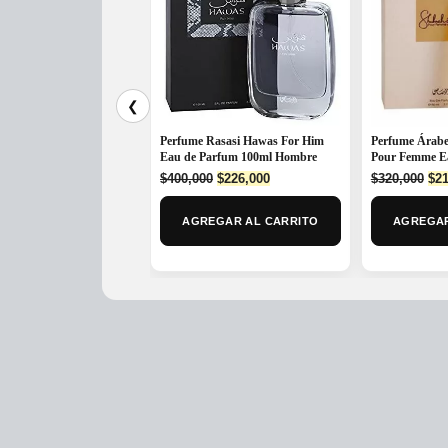
❮
Perfume Rasasi Hawas For Him
Perfume Árabe
Eau de Parfum 100ml Hombre
Pour Femme E
Original
Current
Ori
$
400,000
$
226,000
$
320,000
$
21
price
price
pri
was:
is:
was
AGREGAR AL CARRITO
AGREGAR
$400,000.
$226,000.
$32