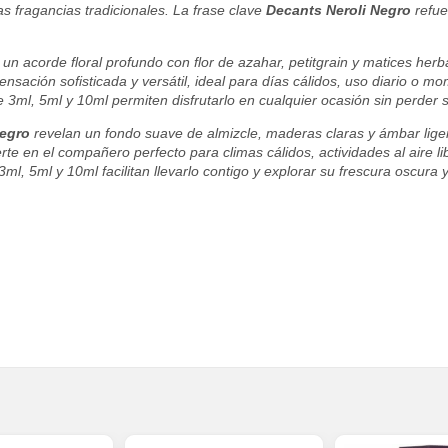
s fragancias tradicionales. La frase clave
Decants Neroli Negro
refue
un acorde floral profundo con flor de azahar, petitgrain y matices herb
sación sofisticada y versátil, ideal para días cálidos, uso diario o m
 3ml, 5ml y 10ml permiten disfrutarlo en cualquier ocasión sin perder s
Negro
revelan un fondo suave de almizcle, maderas claras y ámbar lige
erte en el compañero perfecto para climas cálidos, actividades al aire
ml, 5ml y 10ml facilitan llevarlo contigo y explorar su frescura oscura y