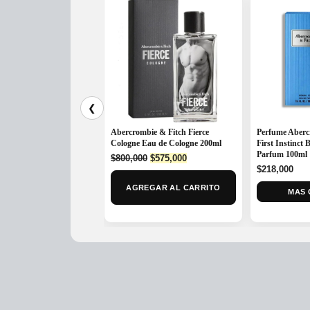
❮
Abercrombie & Fitch Fierce
Perfume Aberc
Cologne Eau de Cologne 200ml
First Instinct
Parfum 100ml
Original
Current
$
800,000
$
575,000
price
price
$
218,000
was:
is:
AGREGAR AL CARRITO
MAS 
$800,000.
$575,000.