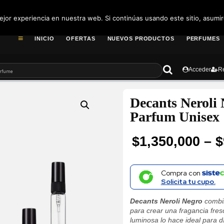
pedidos@fragance
jor experiencia en nuestra web. Si continúas usando este sitio, asumi
INICIO
OFERTAS
NUEVOS PRODUCTOS
PERFUMES
Acceder
Re
Decants Neroli
Parfum Unisex
$
1,350,000
–
$
Price
range:
Compra con
Solicita tu cupo.
$91,300
Decants Neroli Negro
combin
through
para crear una fragancia fres
luminosa lo hace ideal para dí