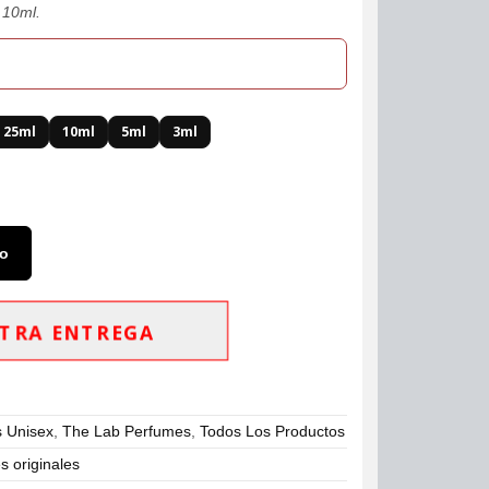
 10ml.
25ml
10ml
5ml
3ml
to
TRA ENTREGA
 Unisex
,
The Lab Perfumes
,
Todos Los Productos
 originales