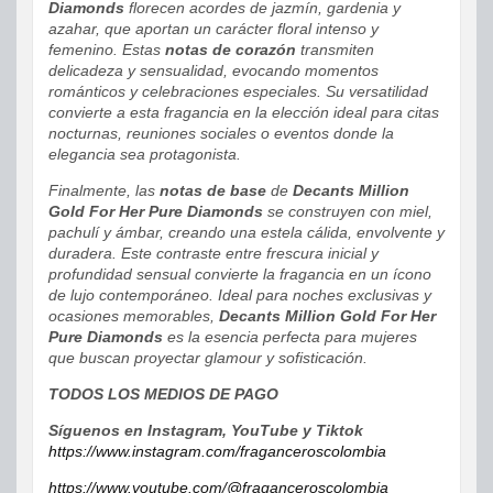
Diamonds
florecen acordes de jazmín, gardenia y
azahar, que aportan un carácter floral intenso y
femenino. Estas
notas de corazón
transmiten
delicadeza y sensualidad, evocando momentos
románticos y celebraciones especiales. Su versatilidad
convierte a esta fragancia en la elección ideal para citas
nocturnas, reuniones sociales o eventos donde la
elegancia sea protagonista.
Finalmente, las
notas de base
de
Decants Million
Gold For Her Pure Diamonds
se construyen con miel,
pachulí y ámbar, creando una estela cálida, envolvente y
duradera. Este contraste entre frescura inicial y
profundidad sensual convierte la fragancia en un ícono
de lujo contemporáneo. Ideal para noches exclusivas y
ocasiones memorables,
Decants Million Gold For Her
Pure Diamonds
es la esencia perfecta para mujeres
que buscan proyectar glamour y sofisticación.
TODOS LOS MEDIOS DE PAGO
Síguenos en Instagram, YouTube y Tiktok
https://www.instagram.com/fraganceroscolombia
https://www.youtube.com/@fraganceroscolombia