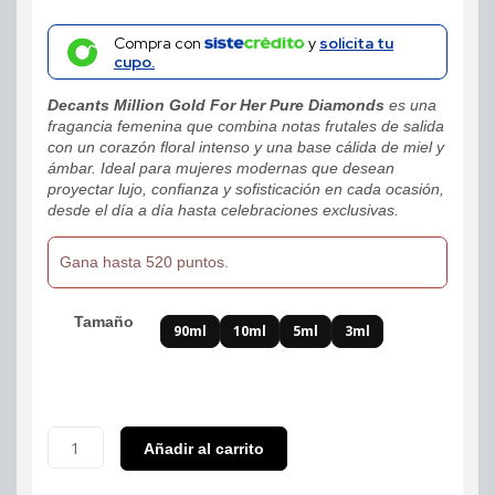
range:
Compra con
y
solicita tu
cupo.
$34,600
Decants Million Gold For Her Pure Diamonds
es una
through
fragancia femenina que combina notas frutales de salida
con un corazón floral intenso y una base cálida de miel y
$519,900
ámbar. Ideal para mujeres modernas que desean
proyectar lujo, confianza y sofisticación en cada ocasión,
desde el día a día hasta celebraciones exclusivas.
Gana hasta 520 puntos.
Tamaño
90ml
10ml
5ml
3ml
Decants
Añadir al carrito
Million
Gold