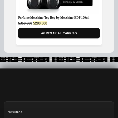
Perfume Moschino Toy Boy by Moschino EDP 100ml
Mancera
Unisex
Original
Current
$
350,000
$
280,000
price
price
$
699,
was:
is:
AGREGAR AL CARRITO
$350,000.
$280,000.
Nosotros