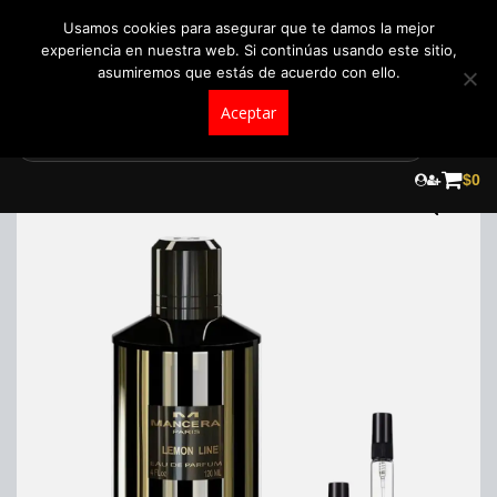
+57 321 5104488
pedidos@fraganceroscolombia.com.co
Usamos cookies para asegurar que te damos la mejor
experiencia en nuestra web. Si continúas usando este sitio,
asumiremos que estás de acuerdo con ello.
Aceptar
Skip
to
$
0
content