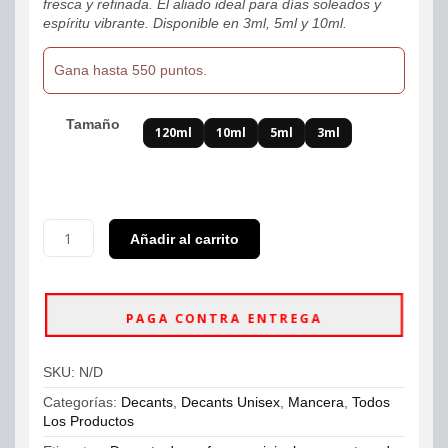
fresca y refinada. El aliado ideal para días soleados y
$550,000
espíritu vibrante. Disponible en 3ml, 5ml y 10ml.
Gana hasta 550 puntos.
Tamaño
120ml
10ml
5ml
3ml
Decants
Añadir al carrito
Mancera
Lemon
Line
Eau
PAGA CONTRA ENTREGA
de
Parfum
Unisex
SKU:
N/D
cantidad
Categorías:
Decants
,
Decants Unisex
,
Mancera
,
Todos
Los Productos