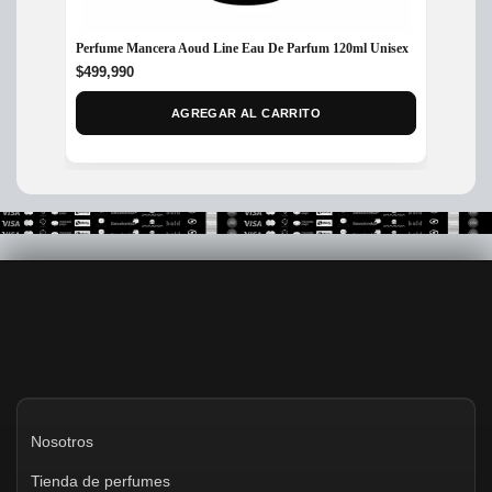
Perfume Mancera Aoud Line Eau De Parfum 120ml Unisex
Perfum
Unisex
$
499,990
$
649,
AGREGAR AL CARRITO
Nosotros
Tienda de perfumes