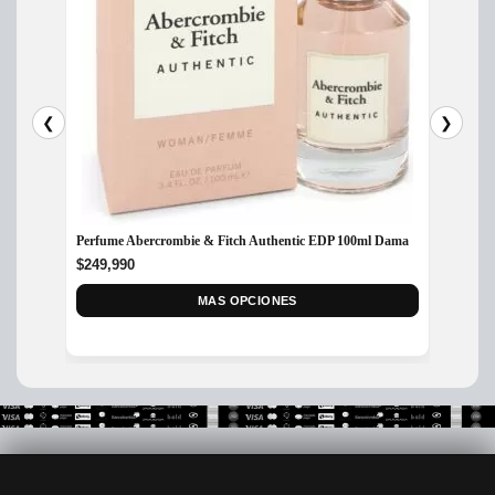
❮
❯
Perfume Abercrombie & Fitch Authentic EDP 100ml Dama
Perfum
Parfum
$
249,990
$
715,
MAS OPCIONES