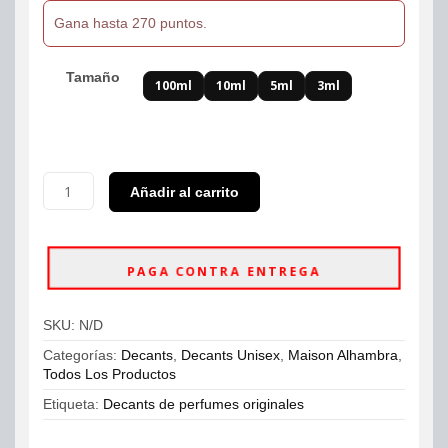
Gana hasta 270 puntos.
Tamaño
100ml
10ml
5ml
3ml
Decants
Añadir al carrito
Maison
Alhambra
Sceptre
Oceana
PAGA CONTRA ENTREGA
EDP
Unisex
cantidad
SKU:
N/D
Categorías:
Decants
,
Decants Unisex
,
Maison Alhambra
,
Todos Los Productos
Etiqueta:
Decants de perfumes originales