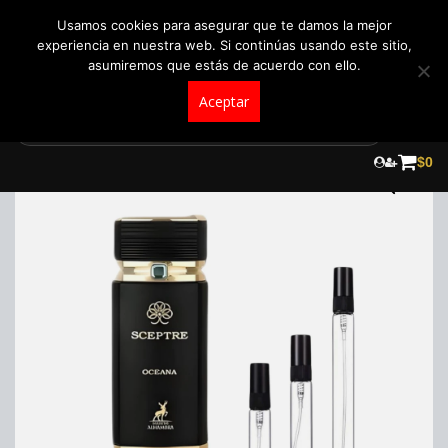
+57 321 5104488
pedidos@fraganceroscolombia.com.co
Usamos cookies para asegurar que te damos la mejor
experiencia en nuestra web. Si continúas usando este sitio,
asumiremos que estás de acuerdo con ello.
Aceptar
Skip
to
$
0
content