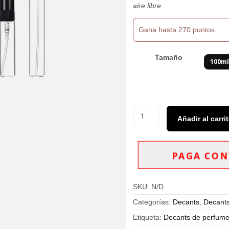
$270,000
aire libre.
Gana hasta 270 puntos.
Tamaño
100m
Decants
Añadir al carri
Maison
Alhambra
Sceptre
Amozonite
PAGA CON
EDP
Unisex
cantidad
SKU:
N/D
Categorías:
Decants
,
Decants
Etiqueta:
Decants de perfumes