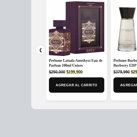
❮
Perfume Lattafa Amethyst Eau de
Perfume Burbe
Parfum 100ml Unisex
Burberry EDP 
Original
Current
Ori
$
250,000
$
199,900
$
379,990
$
29
price
price
pri
was:
is:
was
AGREGAR AL CARRITO
AGREGAR
$250,000.
$199,900.
$37