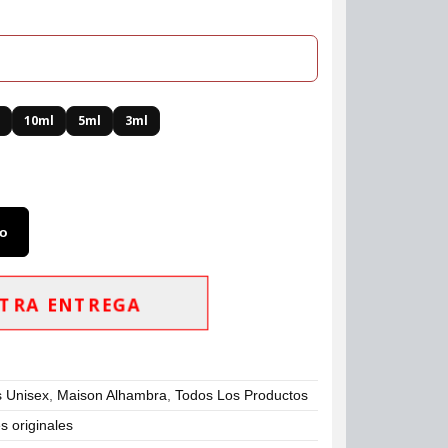
l
10ml
5ml
3ml
to
TRA ENTREGA
 Unisex
,
Maison Alhambra
,
Todos Los Productos
 originales