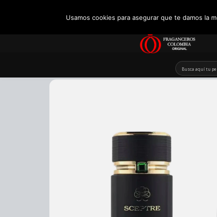
+57 321 5104488
Usamos cookies para asegurar que te damos la me
Skip
to
content