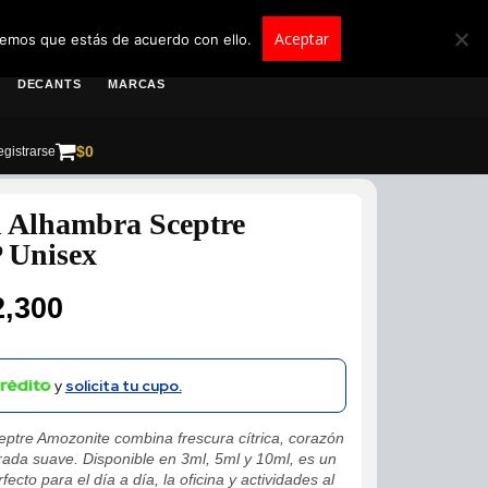
roscolombia.com.co
Aceptar
remos que estás de acuerdo con ello.
DECANTS
MARCAS
$
0
gistrarse
 Alhambra Sceptre
 Unisex
2,300
y
solicita tu cupo.
ptre Amozonite combina frescura cítrica, corazón
ada suave. Disponible en 3ml, 5ml y 10ml, es un
ecto para el día a día, la oficina y actividades al