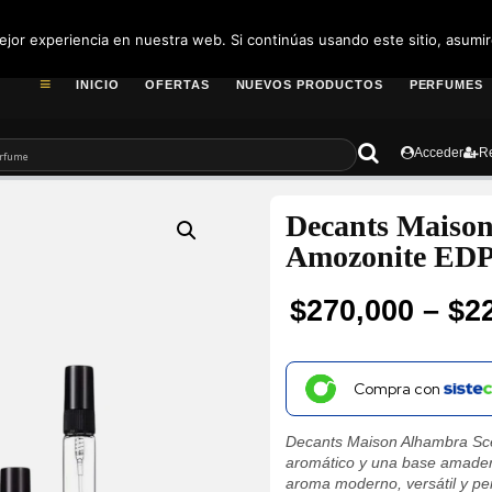
pedidos@fragance
jor experiencia en nuestra web. Si continúas usando este sitio, asumi
INICIO
OFERTAS
NUEVOS PRODUCTOS
PERFUMES
Acceder
Re
Decants Maison
Amozonite EDP
$
270,000
–
$
2
Price
range:
Compra con
$22,300
Decants Maison Alhambra Sce
through
aromático y una base amader
aroma moderno, versátil y perf