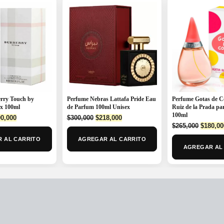
Perfume Nebras Lattafa Pride Eau
Perfume Gotas de C
rry Touch by
de Parfum 100ml Unisex
Ruiz de la Prada p
x 100ml
100ml
Original
Current
ginal
Current
$
300,000
$
218,000
0,000
Origina
price
price
$
265,000
$
180,00
ce
price
price
was:
is:
:
is:
AGREGAR AL CARRITO
 AL CARRITO
was:
$300,000.
$218,000.
9,990.
$290,000.
AGREGAR AL
$265,00