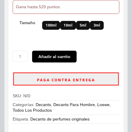
Gana hasta 520 puntos.
Tamaño
100ml
10ml
5ml
3ml
Decants
Añadir al carrito
Loewe
7
Sport
Eau
PAGA CONTRA ENTREGA
De
Toilette
Hombre
SKU:
N/D
cantidad
Categorías:
Decants
,
Decants Para Hombre
,
Loewe
,
Todos Los Productos
Etiqueta:
Decants de perfumes originales