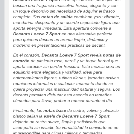
buscan una fragancia masculina fresca, elegante y con
un toque deportivo sin necesidad de adquirir el frasco
completo. Sus
notas de salida
combinan yuzu vibrante,
mandarina chispeante y un acorde especiado ligero que
aporta energía inmediata. Esta apertura convierte a
Decants Loewe 7 Sport
en una alternativa perfecta
para quienes desean un aroma limpio, dinámico y
moderno en presentaciones prácticas de decant.
En el corazón,
Decants Loewe 7 Sport
revela
notas de
corazón
de pimienta rosa, neroli y un toque herbal que
aporta carácter sin perder frescura. Esta mezcla crea un
equilibrio entre elegancia y vitalidad, ideal para
entrenamientos ligeros, rutinas diarias, jornadas activas,
reuniones informales o cualquier momento donde se
quiera proyectar una masculinidad natural y segura. Los
decants permiten disfrutar esta esencia en tamaños
cómodos para llevar, probar o retocar durante el día.
Finalmente, las
notas base
de cedro, vetiver y almizcle
blanco sellan la estela de
Decants Loewe 7 Sport
,
dejando un rastro suave, limpio y sofisticado que
acompaña sin invadir. Su versatilidad lo convierte en un
imprescindible para climas cálidos o templados,