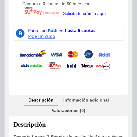
Compra a
3
cuotas de
$
0
/mes con
Solicita tu crédito aquí
Descripción
Información adicional
Valoraciones (0)
Descripción
Decants Loewe 7 Sport
es la opción ideal para quienes