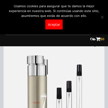
+57 321 5104488
pedidos@fraganceroscolombia.com.co
Usamos cookies para asegurar que te damos la mejor
experiencia en nuestra web. Si continúas usando este sitio,
asumiremos que estás de acuerdo con ello.
Aceptar
Skip
to
$
0
content