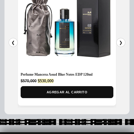
❮
❯
Perfume Mancera Aoud Blue Notes EDP 120ml
Perfume
Parfum
Original
Current
$
570,000
$
530,000
price
price
$
715,
was:
is:
AGREGAR AL CARRITO
$570,000.
$530,000.