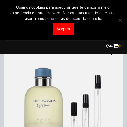
+57 321 5104488
pedidos@fraganceroscolombia.com.co
Usamos cookies para asegurar que te damos la mejor
experiencia en nuestra web. Si continúas usando este sitio,
asumiremos que estás de acuerdo con ello.
Aceptar
Skip
to
$
0
content