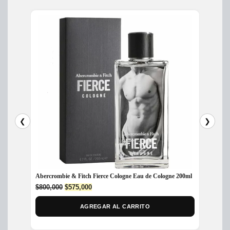
❮
❯
Abercrombie & Fitch Fierce Cologne Eau de Cologne 200ml
Perfume
Eau de
Original
Current
$
800,000
$
575,000
price
price
$
218,
was:
is:
AGREGAR AL CARRITO
$800,000.
$575,000.