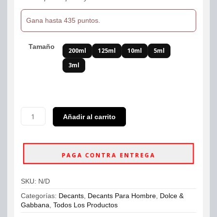
Gana hasta 435 puntos.
Tamaño
200ml
125ml
10ml
5ml
3ml
Decants
Añadir al carrito
Light
Blue
Pour
Homme
PAGA CONTRA ENTREGA
D&G
Eau
De
SKU:
N/D
Toilette
cantidad
Categorías:
Decants
,
Decants Para Hombre
,
Dolce &
Gabbana
,
Todos Los Productos