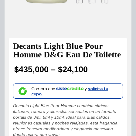
Decants Light Blue Pour
Homme D&G Eau De Toilette
$
435,000
–
$
24,100
Price
range:
Compra con
y
solicita tu
cupo.
$24,100
Decants Light Blue Pour Homme combina cítricos
through
italianos, romero y almizcles sensuales en un formato
portátil de 3ml, 5ml y 10ml. Ideal para días cálidos,
$435,000
reuniones casuales y noches relajadas, esta fragancia
ofrece frescura mediterránea y elegancia masculina
donde quiera que vayas.