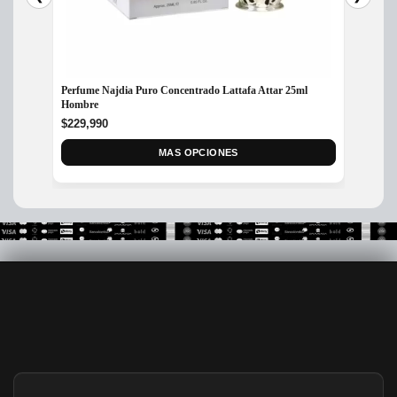
Perfume Najdia Puro Concentrado Lattafa Attar 25ml
Perfum
Hombre
$
300,
$
229,990
MAS OPCIONES