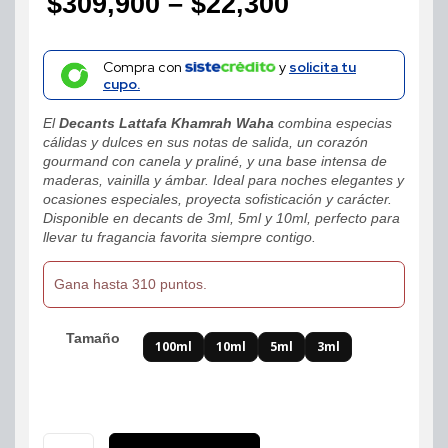
$
309,900
–
$
22,300
Price
range:
Compra con
y
solicita tu
cupo.
$22,300
El
Decants Lattafa Khamrah Waha
combina especias
through
cálidas y dulces en sus notas de salida, un corazón
gourmand con canela y praliné, y una base intensa de
$309,900
maderas, vainilla y ámbar. Ideal para noches elegantes y
ocasiones especiales, proyecta sofisticación y carácter.
Disponible en decants de 3ml, 5ml y 10ml, perfecto para
llevar tu fragancia favorita siempre contigo.
Gana hasta 310 puntos.
Tamaño
100ml
10ml
5ml
3ml
Decants