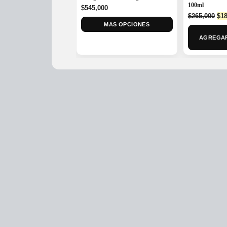
100ml
$
545,000
Ori
$
265,000
$
18
pri
MAS OPCIONES
was
AGREGAR
$26