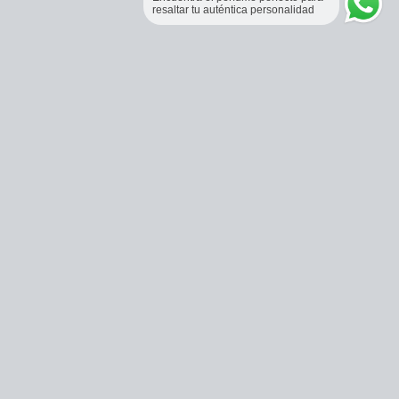
resaltar tu auténtica personalidad
Perfumería Online Fraganceros Colombia
Correo:
pedidos@fraganceroscolombia.com.co
Celular:
+57 321 5104488
Horario de atención:
Lunes a viernes 9:00 AM a 6:00 PM.
Sábados 9:00 AM a 1:00 PM.
Bogotá, Colombia.