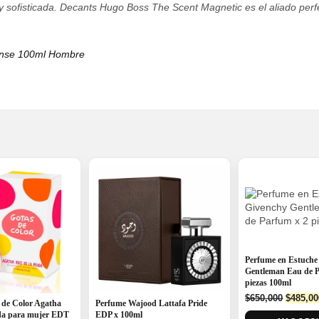
 y sofisticada. Decants Hugo Boss The Scent Magnetic es el aliado perfe
tense 100ml Hombre
Perfume en Estuche
Gentleman Eau de P
piezas 100ml
Origina
$
650,000
$
485,00
 de Color Agatha
Perfume Wajood Lattafa Pride
price
ada para mujer EDT
EDP x 100ml