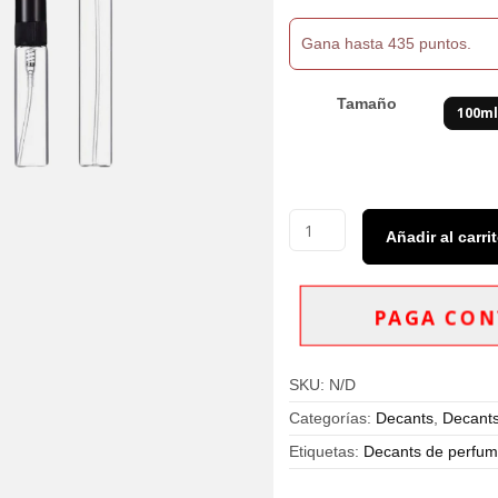
$435,000
Gana hasta 435 puntos.
Tamaño
100m
Decants
Añadir al carri
Hugo
Boss
The
Scent
PAGA CON
Magnetic
EDP
Hombre
SKU:
N/D
cantidad
Categorías:
Decants
,
Decant
Etiquetas:
Decants de perfume