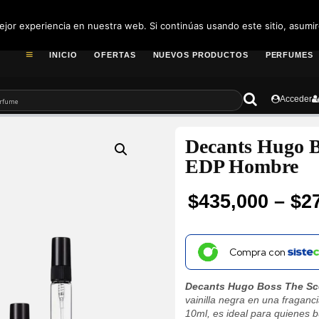
pedidos@fragance
jor experiencia en nuestra web. Si continúas usando este sitio, asumi
INICIO
OFERTAS
NUEVOS PRODUCTOS
PERFUMES
Acceder
Decants Hugo B
EDP Hombre
$
435,000
–
$
2
Price
range:
Compra con
$27,400
Decants Hugo Boss The Sc
through
vainilla negra en una fraganc
10ml, es ideal para quienes 