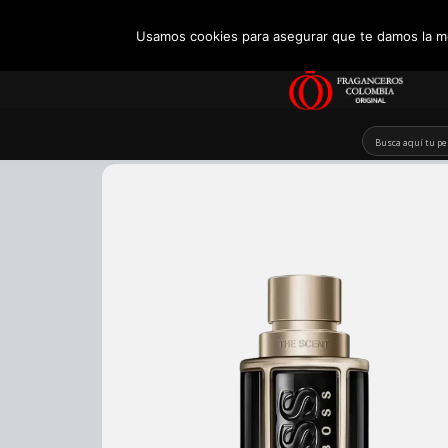
+57 321 5104488
Usamos cookies para asegurar que te damos la me
Skip
to
content