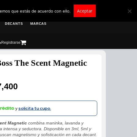
roscolombia.com.co
Aceptar
remos que estás de acuerdo con ello.
DECANTS
MARCAS
Registrarse
oss The Scent Magnetic
7,400
y
solicita tu cupo.
ent Magnetic
combina maninka, lavanda y
ia intensa y seductora. Disponible en 3ml, 5ml y
buscan magnetismo y sofisticación en cada decant.