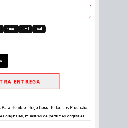
l
10ml
5ml
3ml
to
TRA ENTREGA
s Para Hombre
,
Hugo Boss
,
Todos Los Productos
s originales
,
muestras de perfumes originales