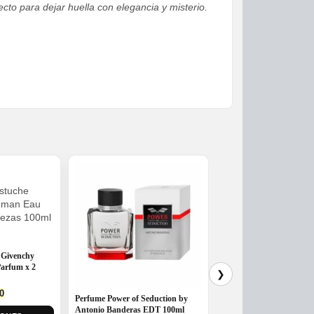
cto para dejar huella con elegancia y misterio.
 Givenchy
arfum x 2
❯
l
Current
0
Perfume Power of Seduction by
Perfume Shaheen Silver 
price
Antonio Banderas EDT 100ml
Pride EDP X 100ML