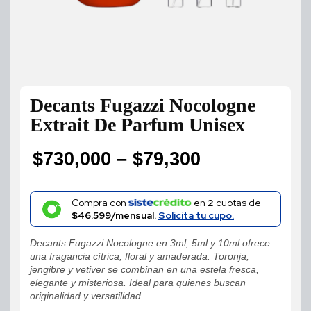
Decants Fugazzi Nocologne
Extrait De Parfum Unisex
$
730,000
–
$
79,300
Price
range:
Compra con
en
2
cuotas de
$46.599/mensual.
Solicita tu cupo.
$79,300
Decants Fugazzi Nocologne en 3ml, 5ml y 10ml ofrece
through
una fragancia cítrica, floral y amaderada. Toronja,
jengibre y vetiver se combinan en una estela fresca,
$730,000
elegante y misteriosa. Ideal para quienes buscan
originalidad y versatilidad.