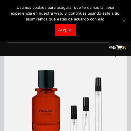
+57 321 5104488
pedidos@fraganceroscolombia.com.co
Usamos cookies para asegurar que te damos la mejor
experiencia en nuestra web. Si continúas usando este sitio,
asumiremos que estás de acuerdo con ello.
Aceptar
Skip
to
$
0
content