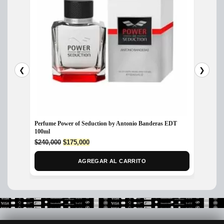
❮
❯
Perfume Power of Seduction by Antonio Banderas EDT
Perfum
100ml
$
379,
Original
Current
$
240,000
$
175,000
price
price
was:
is:
AGREGAR AL CARRITO
$240,000.
$175,000.