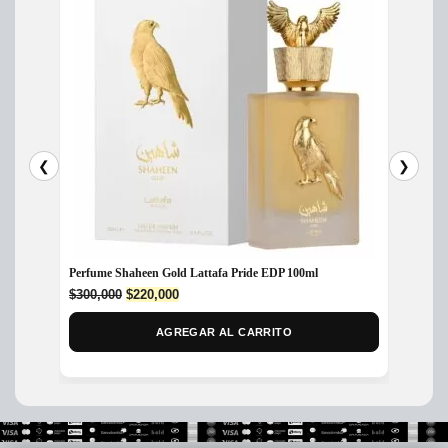
❮
❯
Perfume Shaheen Gold Lattafa Pride EDP 100ml
Perfum
Original
Current
$
300,000
$
220,000
$
350,
price
price
was:
is:
AGREGAR AL CARRITO
$300,000.
$220,000.