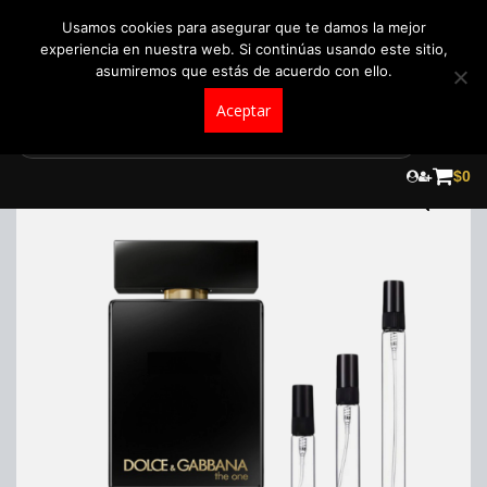
+57 321 5104488
pedidos@fraganceroscolombia.com.co
Usamos cookies para asegurar que te damos la mejor
experiencia en nuestra web. Si continúas usando este sitio,
asumiremos que estás de acuerdo con ello.
Aceptar
Skip
to
$
0
content