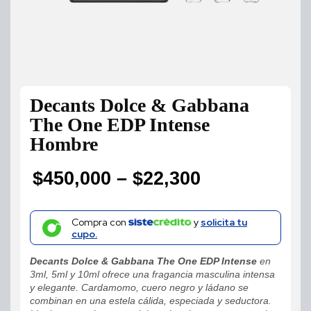
Decants Dolce & Gabbana
The One EDP Intense
Hombre
$
450,000
–
$
22,300
Price
range:
Compra con
y
solicita tu
cupo.
$22,300
Decants Dolce & Gabbana The One EDP Intense
en
through
3ml, 5ml y 10ml ofrece una fragancia masculina intensa
y elegante. Cardamomo, cuero negro y ládano se
$450,000
combinan en una estela cálida, especiada y seductora.