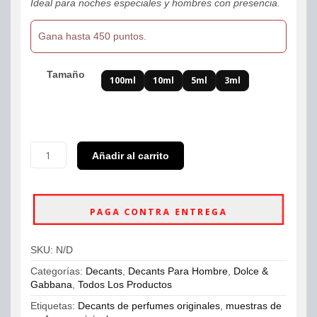
Ideal para noches especiales y hombres con presencia.
Gana hasta 450 puntos.
Tamaño
100ml
10ml
5ml
3ml
Decants
Añadir al carrito
Dolce
&
Gabbana
The
PAGA CONTRA ENTREGA
One
EDP
Intense
SKU:
N/D
Hombre
cantidad
Categorías:
Decants
,
Decants Para Hombre
,
Dolce &
Gabbana
,
Todos Los Productos
Etiquetas:
Decants de perfumes originales
,
muestras de