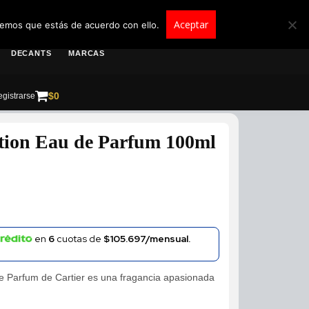
roscolombia.com.co
Aceptar
remos que estás de acuerdo con ello.
DECANTS
MARCAS
$
0
gistrarse
ation Eau de Parfum 100ml
en
6
cuotas de
$105.697/mensual.
e Parfum de Cartier es una fragancia apasionada