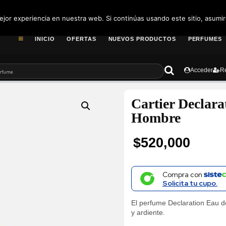
pedidos@fragance
jor experiencia en nuestra web. Si continúas usando este sitio, asumi
INICIO
OFERTAS
NUEVOS PRODUCTOS
PERFUMES
Acceder
Re
Cartier Declar
Hombre
$
520,000
Compra con
Solicita tu cupo.
El perfume Declaration Eau d
y ardiente.