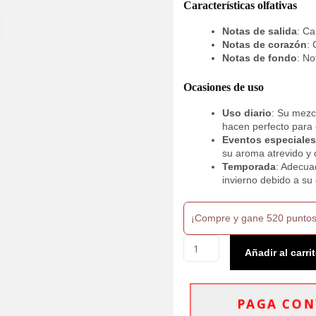
Características olfativas
Notas de salida
: C
Notas de corazón
: 
Notas de fondo
: N
Ocasiones de uso
Uso diario
: Su mezc
hacen perfecto para 
Eventos especiales
su aroma atrevido y 
Temporada
: Adecua
invierno debido a su 
¡Compre y gane 520 puntos
Cartier
Añadir al carri
Declaration
Eau
de
Parfum
PAGA CON
100ml