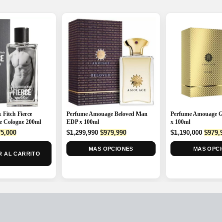
Fitch Fierce
Perfume Amouage Beloved Man
Perfume Amouage 
e Cologne 200ml
EDP x 100ml
x 100ml
ginal
Current
Original
Current
Origi
5,000
$
1,299,990
$
979,990
$
1,190,000
$
979,
ce
price
price
price
price
:
is:
MAS OPCIONES
was:
is:
MAS OPC
was:
 AL CARRITO
0,000.
$575,000.
$1,299,990.
$979,990.
$1,19