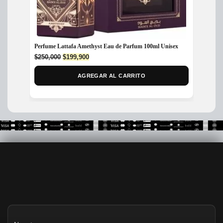
Perfume Lattafa Amethyst Eau de Parfum 100ml Unisex
Perfum
Original
Current
$
250,000
$
199,900
$
180,
price
price
was:
is:
AGREGAR AL CARRITO
$250,000.
$199,900.