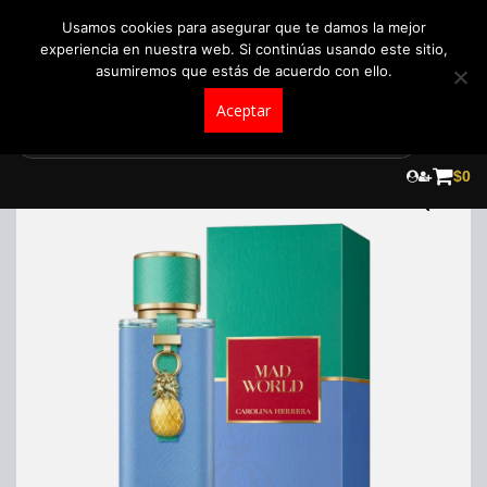
+57 321 5104488
pedidos@fraganceroscolombia.com.co
Usamos cookies para asegurar que te damos la mejor
experiencia en nuestra web. Si continúas usando este sitio,
asumiremos que estás de acuerdo con ello.
Aceptar
Skip
to
$
0
content