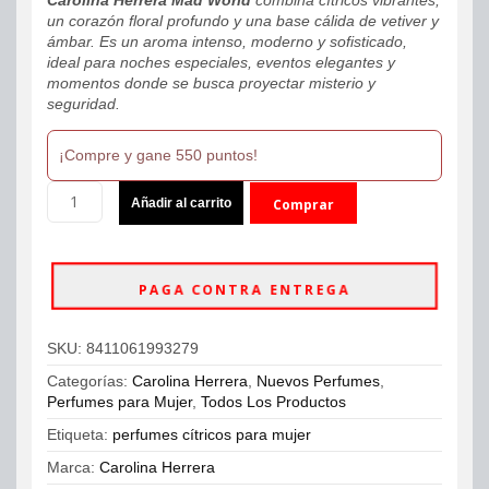
un corazón floral profundo y una base cálida de vetiver y
ámbar. Es un aroma intenso, moderno y sofisticado,
ideal para noches especiales, eventos elegantes y
momentos donde se busca proyectar misterio y
seguridad.
¡Compre y gane 550 puntos!
Carolina
Añadir al carrito
Comprar
Herrera
Mad
ahora
World
Eau
PAGA CONTRA ENTREGA
De
Parfum
100ml
SKU:
8411061993279
Mujer
cantidad
Categorías:
Carolina Herrera
,
Nuevos Perfumes
,
Perfumes para Mujer
,
Todos Los Productos
Etiqueta:
perfumes cítricos para mujer
Marca:
Carolina Herrera