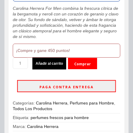
Carolina Herrera For Men combina la frescura cítrica de
la bergamota y neroli con un corazón de geranio y clavo
de olor. Su fondo de sándalo, vetiver y ámbar le otorga
profundidad y sofisticación, haciendo de esta fragancia
un clásico atemporal para el hombre elegante y seguro
de sí mismo.
¡Compre y gane 450 puntos!
Carolina
Añadir al carrito
Comprar
Herrera
For
ahora
Men
Eau
PAGA CONTRA ENTREGA
de
Toilette
200ml
Categorías:
Carolina Herrera
,
Perfumes para Hombre
,
Hombre
Todos Los Productos
cantidad
Etiqueta:
perfumes frescos para hombre
Marca:
Carolina Herrera