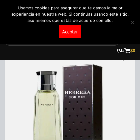
+57 321 5104488
pedidos@fraganceroscolombia.com.co
Usamos cookies para asegurar que te damos la mejor
experiencia en nuestra web. Si continúas usando este sitio,
asumiremos que estás de acuerdo con ello.
Aceptar
Skip
to
$
0
content