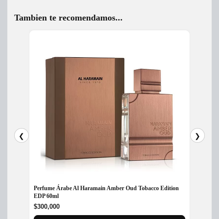
Tambien te recomendamos...
❮
❯
Perfume Árabe Al Haramain Amber Oud Tobacco Edition
Perfum
EDP 60ml
$
250,
$
300,000