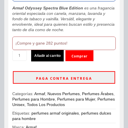
Armaf Odyssey Spectra Blue Edition
es una fragancia
oriental especiada con canela, manzana, lavanda y
fondo de tabaco y vainilla. Versátil, elegante y
envolvente, ideal para quienes buscan estilo y presencia
tanto de día como de noche.
¡Compre y gane 282 puntos!
Armaf
Añadir al carrito
Comprar
Odyssey
Spectra
ahora
Blue
Edition
PAGA CONTRA ENTREGA
100ml
Unisex
Original
Categorías:
Armaf
,
Nuevos Perfumes
,
Perfumes Árabes
,
cantidad
Perfumes para Hombre
,
Perfumes para Mujer
,
Perfumes
Unisex
,
Todos Los Productos
Etiquetas:
perfumes armaf originales
,
perfumes dulces
para hombre
Marca:
Armaf