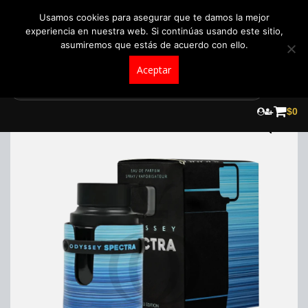
+57 321 5104488
pedidos@fraganceroscolombia.com.co
Usamos cookies para asegurar que te damos la mejor
experiencia en nuestra web. Si continúas usando este sitio,
asumiremos que estás de acuerdo con ello.
Aceptar
Skip
to
$
0
content