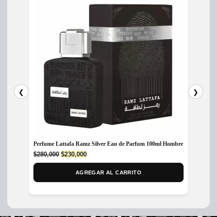
❮
❯
Perfume Lattafa Ramz Silver Eau de Parfum 100ml Hombre
Perfum
Original
Current
$
280,000
$
230,000
$
600,
price
price
was:
is:
AGREGAR AL CARRITO
$280,000.
$230,000.