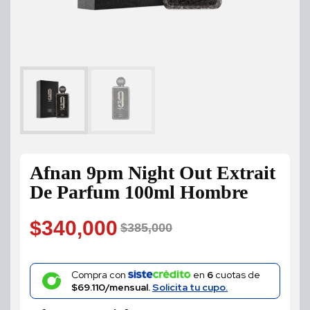
Afnan 9pm Night Out Extrait
De Parfum 100ml Hombre
$
340,000
$
385,000
Original
Current
price
price
Compra con
en
6
cuotas de
$69.110/mensual.
Solicita tu cupo.
was:
is: