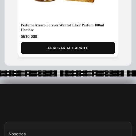
Perfume Azzaro Forever Wanted Elixir Parfum 100ml
Perfum
Hombre
EDP x 
$
610,000
$
450,
AGREGAR AL CARRITO
Nosotros