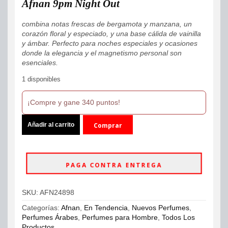
Afnan 9pm Night Out
$385,000.
$340,000.
combina notas frescas de bergamota y manzana, un
corazón floral y especiado, y una base cálida de vainilla
y ámbar. Perfecto para noches especiales y ocasiones
donde la elegancia y el magnetismo personal son
esenciales.
1 disponibles
¡Compre y gane 340 puntos!
Afnan
Añadir al carrito
Comprar
9pm
Night
ahora
Out
Extrait
PAGA CONTRA ENTREGA
De
Parfum
100ml
SKU:
AFN24898
Hombre
cantidad
Categorías:
Afnan
,
En Tendencia
,
Nuevos Perfumes
,
Perfumes Árabes
,
Perfumes para Hombre
,
Todos Los
Productos