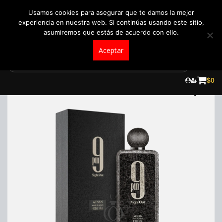
+57 321 5104488
pedidos@fraganceroscolombia.com.co
Usamos cookies para asegurar que te damos la mejor
experiencia en nuestra web. Si continúas usando este sitio,
asumiremos que estás de acuerdo con ello.
Aceptar
Skip
to
¡Oferta!
$
0
content