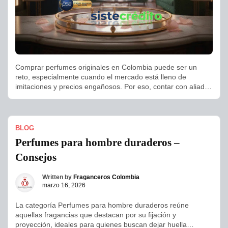
Comprar perfumes originales en Colombia puede ser un
reto, especialmente cuando el mercado está lleno de
imitaciones y precios engañosos. Por eso, contar con aliados
confiables y opciones de financiamiento seguras es clave. En
Fraganceros Colombia entendemos la importancia de
adquirir fragancias auténticas, de diseñador, nicho o
inspiradas en celebridades, con la tranquilidad de que […]
BLOG
Perfumes para hombre duraderos –
Consejos
Written by
Fraganceros Colombia
marzo 16, 2026
La categoría Perfumes para hombre duraderos reúne
aquellas fragancias que destacan por su fijación y
proyección, ideales para quienes buscan dejar huella