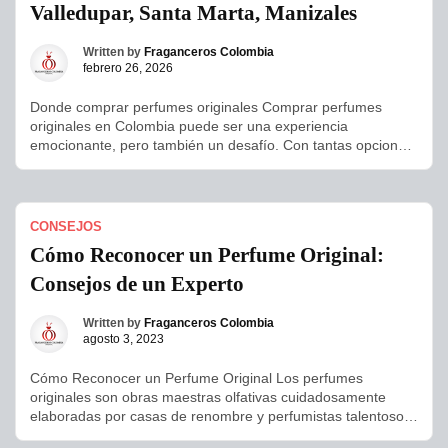
Valledupar, Santa Marta, Manizales
Written by
Fraganceros Colombia
febrero 26, 2026
Donde comprar perfumes originales Comprar perfumes
originales en Colombia puede ser una experiencia
emocionante, pero también un desafío. Con tantas opciones
en el mercado, es común que las personas se pregunten
dónde encontrar fragancias 100% auténticas, con garantía
de originalidad y respaldo confiable. En Fraganceros
Colombia nos especializamos en ofrecer perfumes de
CONSEJOS
diseñador, nicho y […]
Cómo Reconocer un Perfume Original:
Consejos de un Experto
Written by
Fraganceros Colombia
agosto 3, 2023
Cómo Reconocer un Perfume Original Los perfumes
originales son obras maestras olfativas cuidadosamente
elaboradas por casas de renombre y perfumistas talentosos.
Sin embargo, en el mercado actual, es común encontrar