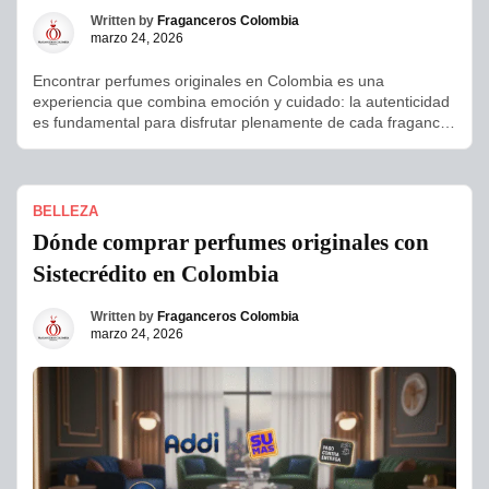
Written by
Fraganceros Colombia
marzo 24, 2026
Encontrar perfumes originales en Colombia es una
experiencia que combina emoción y cuidado: la autenticidad
es fundamental para disfrutar plenamente de cada fragancia.
En Fraganceros Colombia nos especializamos en ofrecer
perfumes de diseñador, nicho y celebridades con garantía de
calidad, asegurando que cada cliente reciba un producto
legítimo y duradero. Para facilitar tu compra, contamos […]
BELLEZA
Dónde comprar perfumes originales con
Sistecrédito en Colombia
Written by
Fraganceros Colombia
marzo 24, 2026