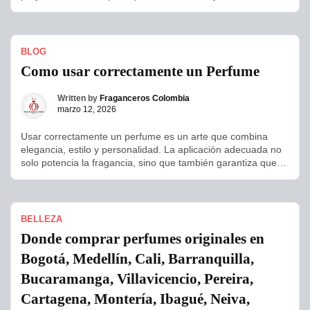
durante todo el día. En Colombia, los hombres valoran
perfumes que transmitan elegancia, masculinidad y
confianza, con notas intensas que se mantienen desde la
mañana hasta la noche. Estas fragancias suelen combinar
BLOG
cítricos […]
Como usar correctamente un Perfume
Written by
Fraganceros Colombia
marzo 12, 2026
Usar correctamente un perfume es un arte que combina
elegancia, estilo y personalidad. La aplicación adecuada no
solo potencia la fragancia, sino que también garantiza que
perdure durante todo el día sin resultar invasiva. El primer
paso es elegir el perfume que mejor se adapte a tu carácter
y ocasión: frescos y cítricos para el […]
BELLEZA
Donde comprar perfumes originales en
Bogotá, Medellín, Cali, Barranquilla,
Bucaramanga, Villavicencio, Pereira,
Cartagena, Montería, Ibagué, Neiva,