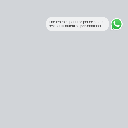
Encuentra el perfume perfecto para
resaltar tu auténtica personalidad
Perfumería Online Fraganceros Colombia
Correo:
pedidos@fraganceroscolombia.com.co
Celular:
+57 321 5104488