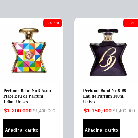
¡Oferta!
¡Oferta
Perfume Bond No 9 Astor
Perfume Bond No 9 B9
Place Eau de Parfum
Eau de Parfum 100ml
100ml Unisex
Unisex
$
1,200,000
$
1,150,000
$
1,400,000
$
1,400,000
Original
Current
Original
Current
price
price
price
price
was:
is:
was:
is:
Añadir al carrito
Añadir al carrito
$1,400,000.
$1,200,000.
$1,400,000.
$1,150,000.