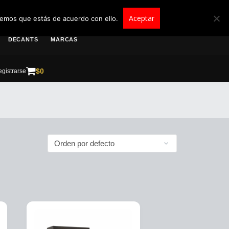
roscolombia.com.co
Aceptar
remos que estás de acuerdo con ello.
DECANTS
MARCAS
$
0
gistrarse