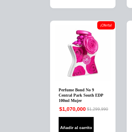
¡Oferta!
Perfume Bond No 9
Central Park South EDP
100ml Mujer
$
1,070,000
$
1,299,990
Original
Current
price
price
was:
is:
Añadir al carrito