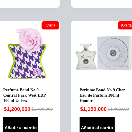
¡Oferta!
¡Oferta
Perfume Bond No 9
Perfume Bond No 9 Chez
Central Park West EDP
Eau de Parfum 100ml
100ml Unisex
Hombre
$
1,200,000
$
1,150,000
$
1,400,000
$
1,400,000
Original
Current
Original
Current
price
price
price
price
was:
is:
was:
is:
Añadir al carrito
Añadir al carrito