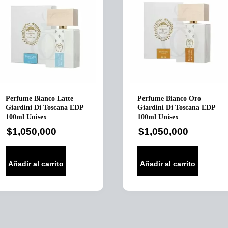
Perfume Bianco Latte
Perfume Bianco Oro
Giardini Di Toscana EDP
Giardini Di Toscana EDP
100ml Unisex
100ml Unisex
$
1,050,000
$
1,050,000
Añadir al carrito
Añadir al carrito