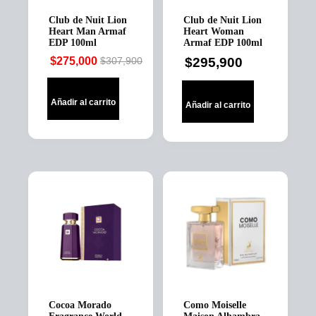
Club de Nuit Lion
Club de Nuit Lion
Heart Man Armaf
Heart Woman
EDP 100ml
Armaf EDP 100ml
$
275,000
$
295,900
$
307,900
Original
Current
price
price
was:
is:
Añadir al carrito
Añadir al carrito
$307,900.
$275,000.
Cocoa Morado
Como Moiselle