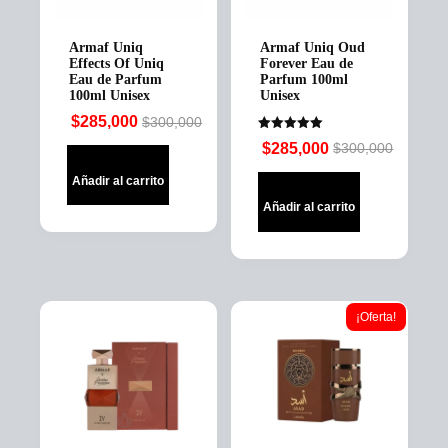
Armaf Uniq
Armaf Uniq Oud
Effects Of Uniq
Forever Eau de
Eau de Parfum
Parfum 100ml
100ml Unisex
Unisex
$
285,000
$
300,000
Original
Current
Valorado en
$
285,000
$
300,000
price
price
5.00
Original
Current
de 5
was:
is:
price
price
Añadir al carrito
$300,000.
$285,000.
was:
is:
Añadir al carrito
$300,000.
$285,000.
¡Oferta!