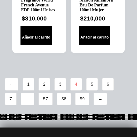
Fragrance World
Maison Alhambra
French Avenue
Eau De Parfum
EDP 100ml Unisex
100ml Mujer
$
310,000
$
210,000
Añadir al carrito
Añadir al carrito
←
1
2
3
4
5
6
7
…
57
58
59
→