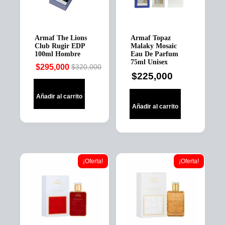
Armaf The Lions
Armaf Topaz
Club Rugir EDP
Malaky Mosaic
100ml Hombre
Eau De Parfum
75ml Unisex
$
295,000
$
320,000
Original
Current
$
225,000
price
price
was:
is:
Añadir al carrito
$320,000.
$295,000.
Añadir al carrito
¡Oferta!
¡Oferta!