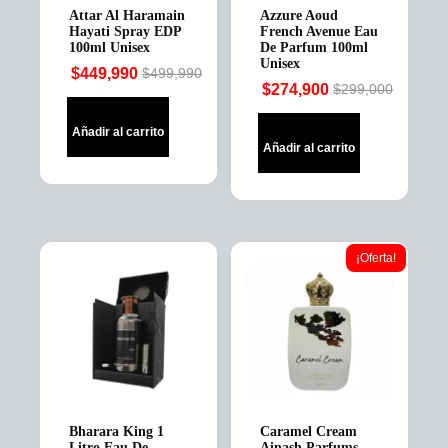
Attar Al Haramain
Azzure Aoud
Hayati Spray EDP
French Avenue Eau
100ml Unisex
De Parfum 100ml
Unisex
$
449,990
$
499,990
Original
Current
$
274,900
$
299,000
Original
Current
price
price
price
price
was:
is:
Añadir al carrito
was:
is:
$499,990.
$449,990.
Añadir al carrito
$299,000.
$274,900.
¡Oferta!
Bharara King 1
Caramel Cream
Litro Eau De
Ainash Parfums