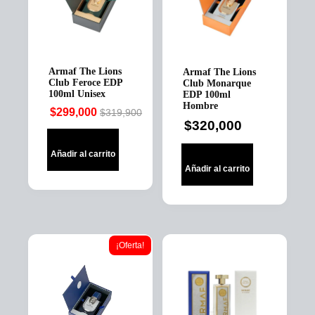
Armaf The Lions
Armaf The Lions
Club Feroce EDP
Club Monarque
100ml Unisex
EDP 100ml
Hombre
$
299,000
$
319,900
Original
Current
$
320,000
price
price
was:
is:
Añadir al carrito
$319,900.
$299,000.
Añadir al carrito
¡Oferta!