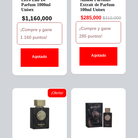
Parfum 1000ml
Extrait de Parfum
Unisex
100ml Unisex
$
1,160,000
$
285,000
$
310,000
Original
Current
price
price
¡Compre y gane
¡Compre y gane
was:
is:
285 puntos!
1.160 puntos!
$310,000.
$285,000.
Agotado
Agotado
¡Oferta!