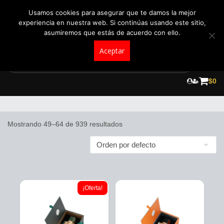
+57 321 5104488
pedidos@fraganceroscolombia.com.co
Usamos cookies para asegurar que te damos la mejor
experiencia en nuestra web. Si continúas usando este sitio,
asumiremos que estás de acuerdo con ello.
Aceptar
Skip
to
$
0
Perfumes Árabes
content
Mostrando 49–64 de 939 resultados
¡Oferta!