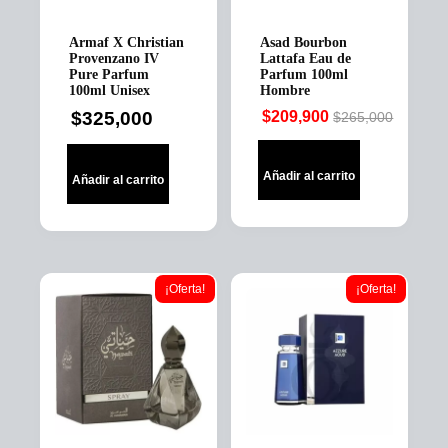
Armaf X Christian
Asad Bourbon
Provenzano IV
Lattafa Eau de
Pure Parfum
Parfum 100ml
100ml Unisex
Hombre
$
325,000
$
209,900
$
265,000
Original
Current
price
price
was:
is:
Añadir al carrito
Añadir al carrito
$265,000.
$209,900.
¡Oferta!
¡Oferta!