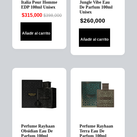
Italia Pour Homme
Jungle Vibe Eau
EDP 100ml Unisex
De Parfum 100ml
Unisex
$
315,000
$
398,000
Original
Current
$
260,000
price
price
was:
is:
Añadir al carrito
$398,000.
$315,000.
Añadir al carrito
Perfume Rayhaan
Perfume Rayhaan
Obsidian Eau De
Terra Eau De
Parfum 100ml
Parfum 100ml