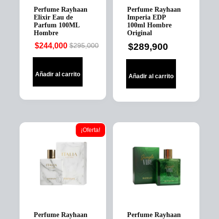
Perfume Rayhaan
Perfume Rayhaan
Elixir Eau de
Imperia EDP
Parfum 100ML
100ml Hombre
Hombre
Original
$
244,000
$
289,900
$
295,000
Original
Current
price
price
was:
is:
Añadir al carrito
Añadir al carrito
$295,000.
$244,000.
¡Oferta!
Perfume Rayhaan
Perfume Rayhaan