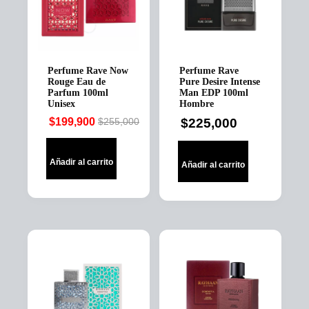
Perfume Rave Now
Perfume Rave
Rouge Eau de
Pure Desire Intense
Parfum 100ml
Man EDP 100ml
Unisex
Hombre
$
199,900
$
225,000
$
255,000
Original
Current
price
price
was:
is:
Añadir al carrito
Añadir al carrito
$255,000.
$199,900.