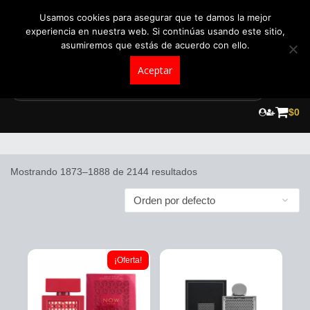
+57 321 5104488
pedidos@fraganceroscolombia.com.co
Usamos cookies para asegurar que te damos la mejor
experiencia en nuestra web. Si continúas usando este sitio,
asumiremos que estás de acuerdo con ello.
Aceptar
Skip
to
$
0
Perfumes para Hombre
content
Mostrando 1873–1888 de 2144 resultados
¡Oferta!