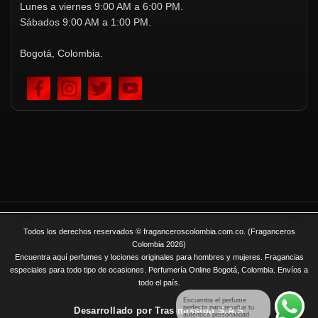
Lunes a viernes 9:00 AM a 6:00 PM.
Sábados 9:00 AM a 1:00 PM.
Bogotá, Colombia.
Todos los derechos reservados © fraganceroscolombia.com.co. (Fraganceros
Colombia 2026)
Encuentra aquí perfumes y lociones originales para hombres y mujeres. Fragancias
especiales para todo tipo de ocasiones. Perfumería Online Bogotá, Colombia. Envíos a
todo el país.
Encuentra el perfume
perfecto para resaltar tu
Desarrollado por
Tras mission S.A.S
auténtica personalidad