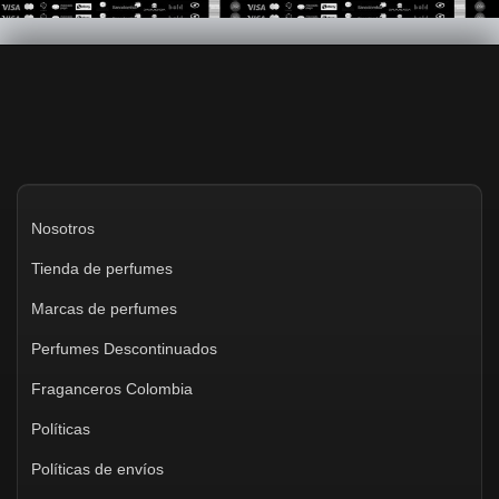
opciones
se
pueden
elegir
en
la
página
de
producto
Nosotros
Tienda de perfumes
Marcas de perfumes
Perfumes Descontinuados
Fraganceros Colombia
Políticas
Políticas de envíos