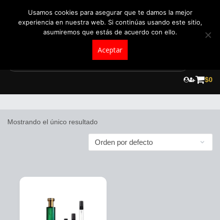
+57 321 5104488
pedidos@fraganceroscolombia.com.co
Usamos cookies para asegurar que te damos la mejor
experiencia en nuestra web. Si continúas usando este sitio,
asumiremos que estás de acuerdo con ello.
Aceptar
Skip
to
$
0
Hermética
content
Mostrando el único resultado