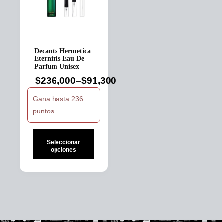
Decants Hermetica
Eterniris Eau De
Parfum Unisex
$
236,000
–
$
91,300
Price
range:
Gana hasta 236
$91,300
puntos.
through
$236,000
Seleccionar
opciones
Este
producto
tiene
múltiples
variantes.
Las