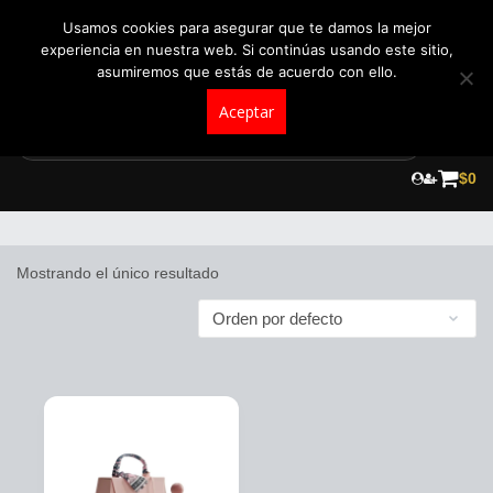
+57 321 5104488
pedidos@fraganceroscolombia.com.co
Usamos cookies para asegurar que te damos la mejor
experiencia en nuestra web. Si continúas usando este sitio,
asumiremos que estás de acuerdo con ello.
Aceptar
Skip
to
$
0
Georgina Rodriguez
content
Mostrando el único resultado